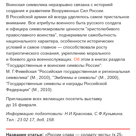
Воинская символика неразрывно связана с историей
создания и развитием Вооруженных Сил России.
В Российской армии ей всегда уделялось самое пристальное
внимание. Все атрибуты военного быта русского солдата
и офицера символизировали ценности "христолюбивого
православного воинства", подчеркивали самобытность
национального характера, особенности исторических
условий и самое главное — способствовали росту
патриотического сознания, укреплению морального
и боевого духа военнослужащих.
Об
этом в книгах раздела
"Государственные и воинские символы России":
М. Г.Фивейская "Российская государственная и региональная
символика" (М., 2010), "Эмблемы и символы" (М., 2000),
"Государственные символы и награды Российской
Федерации" (М., 2010).
Приглашаем всех желающих посетить выставку
до 16 февраля.
Информацию подготовили: Н.И.Краснова, С.Ф.Кузьмина.
Тел.: 23 02 17, доб. 158.
Название статьи:
«России слава — солдату честь» (к 25-