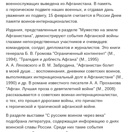
военнослужащих выведена из Афганистана. В память
о героическом подвиге наших военных, и отдавая дань
уважения их подвигу, 15 февраля считается в России Днем
памяти воинов-интернационалистов.
Издания, представленные в разделе "Мужество на земле
Афганистана", демонстрируют события Афганской войны
глазами непосредственных участников и очевидцев:
командиров, солдат, дипломатов и журналистов. Это книги
генерала Б. В. Громова "Ограниченный контингент" (М.,
1994), "Трагедия и доблесть Афгана" (М., 1995)
А. А. Ляховского и В. М. Забродина, "Афганистан болит
в моей душе...: воспоминания, дневники советских воинов,
выполнявших интернациональный долг в Афганистане" (М.,
1990) и др. В романе известного писателя А. А. Проханова
"Афган. Лучшая проза о девятилетней войне" (М., 2008)
рассказывается о советских воинах-интернационалистах,
о тех, кто прошел дорогами войны, кто причастен
к героической и трагической афганской войне.
В разделе выставки "С русским воином через века"
подобрана литература, содержащая информацию о днях
воинской славы России. Среди них такие события