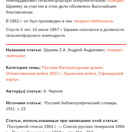
бомбардировал гельсингфорскую оборонительную
позицию
,
Шрамму за участие в этом деле объявлено Высочайшее
благоволение.
В 1862 г. он был произведен в чин
генерал-лейтенанта
.
Спустя 5 лет, 10 июня 1867 г. Шрамм скончался в должности
гельсингфорского коменданта.
Название статьи:
Шрамм 2-й, Андрей Андреевич,
генерал-
лейтенант
Категория темы:
Русская Императорская армия
,
Отечественная война 1812 г.
,
Крымская война
,
Офицерский
корпус
Автор(ы) статьи:
А. Чернов
Источник статьи:
Русский библиографический словарь.
1911. т. 23
Статьи, использованные при написании этой статьи:
Послужной список 1864 г. — Список русских генералов 1866