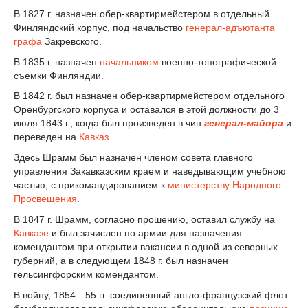
В 1827 г. назначен обер-квартирмейстером в отдельный
Финляндский корпус, под начальство
генерал-адъютанта
графа
Закревского.
В 1835 г. назначен
начальником
военно-топографической
съемки Финляндии.
В 1842 г. был назначен обер-квартирмейстером отдельного
Оренбургского корпуса и оставался в этой должности до 3
июля 1843 г., когда был произведен в чин
генерал-майора
и
переведен на
Кавказ
.
Здесь Шрамм был назначен членом совета главного
управления Закавказским краем и наведывающим учебною
частью, с прикомандированием к
министерству Народного
Просвещения
.
В 1847 г. Шрамм, согласно прошению, оставил службу на
Кавказе
и был зачислен по армии для назначения
комендантом при открытии вакансии в одной из северных
губерний, а в следующем 1848 г. был назначен
гельсингфорским комендантом.
В войну, 1854—55 гг. соединенный англо-французский флот