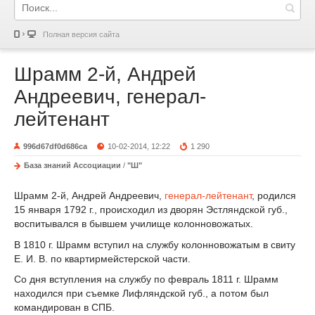
Полная версия сайта
Шрамм 2-й, Андрей
Андреевич, генерал-
лейтенант
996d67df0d686ca
10-02-2014, 12:22
1 290
База знаний Ассоциации
/
"Ш"
Шрамм 2-й, Андрей Андреевич,
генерал-лейтенант
, родился
15 января 1792 г., происходил из дворян Эстляндской губ.,
воспитывался в бывшем училище колонновожатых.
В 1810 г. Шрамм вступил на службу колонновожатым в свиту
Е. И. В. по квартирмейстерской части.
Со дня вступления на службу по февраль 1811 г. Шрамм
находился при съемке Лифляндской губ., а потом был
командирован в СПБ.