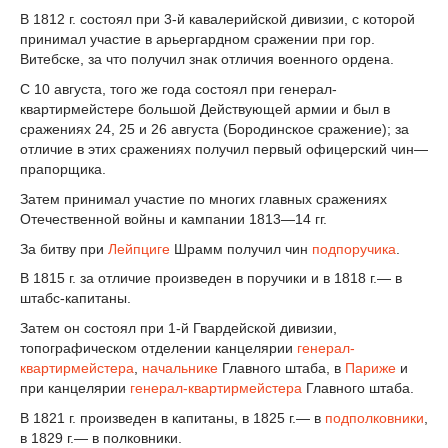
В 1812 г. состоял при 3-й кавалерийской дивизии, с которой
принимал участие в арьергардном сражении при гор.
Витебске, за что получил знак отличия военного ордена.
С 10 августа, того же года состоял при генерал-
квартирмейстере большой Действующей армии и был в
сражениях 24, 25 и 26 августа (Бородинское сражение); за
отличие в этих сражениях получил первый офицерский чин—
прапорщика.
Затем принимал участие по многих главных сражениях
Отечественной войны и кампании 1813—14 гг.
За битву при
Лейпциге
Шрамм получил чин
подпоручика
.
В 1815 г. за отличие произведен в поручики и в 1818 г.— в
штабс-капитаны.
Затем он состоял при 1-й Гвардейской дивизии,
топографическом отделении канцелярии
генерал-
квартирмейстера
,
начальнике
Главного штаба, в
Париже
и
при канцелярии
генерал-квартирмейстера
Главного штаба.
В 1821 г. произведен в капитаны, в 1825 г.— в
подполковники
,
в 1829 г.— в полковники.