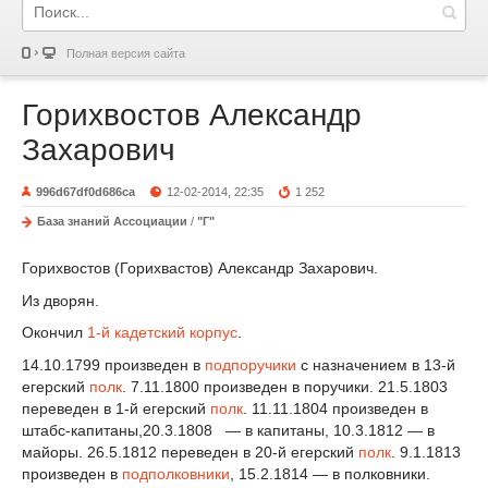
Полная версия сайта
Горихвостов Александр
Захарович
996d67df0d686ca
12-02-2014, 22:35
1 252
База знаний Ассоциации
/
"Г"
Горихвостов (Горихвастов) Александр Захарович.
Из дворян.
Окончил
1-й кадетский корпус
.
14.10.1799 произведен в
подпоручики
с назначением в 13-й
егерский
полк
. 7.11.1800 произведен в поручики. 21.5.1803
переведен в 1-й егерский
полк
. 11.11.1804 произведен в
штабс-капитаны,20.3.1808 — в капитаны, 10.3.1812 — в
майоры. 26.5.1812 переведен в 20-й егерский
полк
. 9.1.1813
произведен в
подполковники
, 15.2.1814 — в полковники.