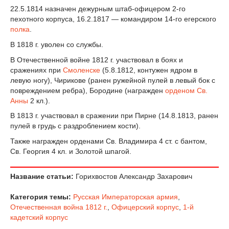
22.5.1814 назначен дежурным штаб-офицером 2-го
пехотного корпуса, 16.2.1817 — командиром 14-го егерского
полка
.
В 1818 г. уволен со службы.
В Отечественной войне 1812 г. участвовал в боях и
сражениях при
Смоленске
(5.8.1812, контужен ядром в
левую ногу), Чирикове (ранен ружейной пулей в левый бок с
повреждением ребра), Бородине (награжден
орденом Св.
Анны
2 кл.).
В 1813 г. участвовал в сражении при Пирне (14.8.1813, ранен
пулей в грудь с раздроблением кости).
Также награжден орденами Св. Владимира 4 ст. с бантом,
Св. Георгия 4 кл. и Золотой шпагой.
Название статьи:
Горихвостов Александр Захарович
Категория темы:
Русская Императорская армия
,
Отечественная война 1812 г.
,
Офицерский корпус
,
1-й
кадетский корпус