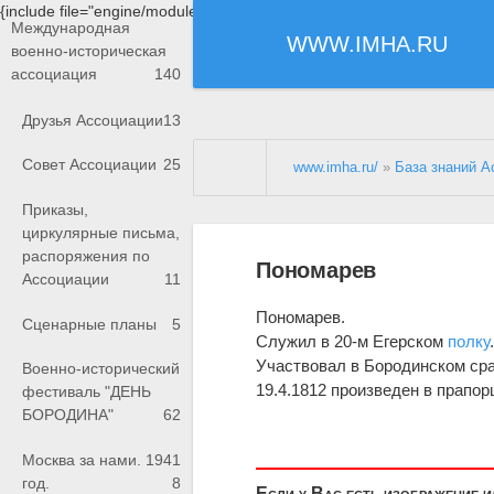
{include file="engine/modules/saperu/head.php"}
Международная
WWW.IMHA.RU
военно-историческая
ассоциация
140
Друзья Ассоциации
13
Совет Ассоциации
25
www.imha.ru/
»
База знаний А
Приказы,
циркулярные письма,
распоряжения по
Пономарев
Ассоциации
11
Пономарев.
Сценарные планы
5
Служил в 20-м Егерском
полку
Участвовал в Бородинском ср
Военно-исторический
19.4.1812 произведен в прапор
фестиваль "ДЕНЬ
БОРОДИНА"
62
Москва за нами. 1941
год.
8
Если у Вас есть изображение 