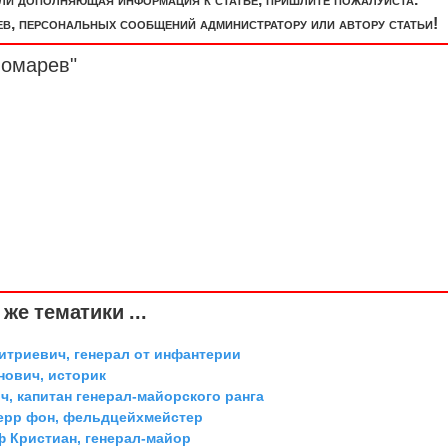
, персональных сообщений администратору или автору статьи!
номарев"
же тематики ...
триевич, генерал от инфантерии
ович, историк
, капитан генерал-майорского ранга
ерр фон, фельдцейхмейстер
ф Кристиан, генерал-майор