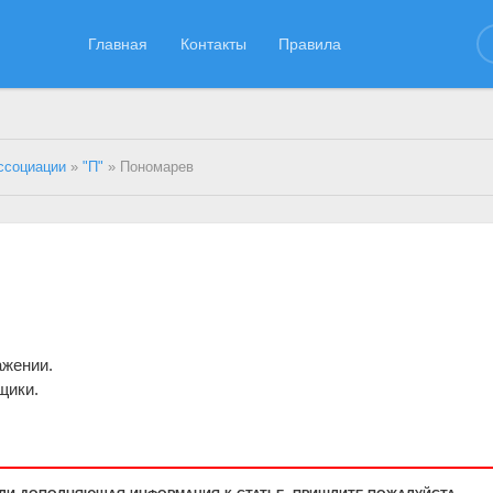
Главная
Контакты
Правила
ссоциации
»
"П"
» Пономарев
.
ажении.
щики.
или дополняющая информация к статье, пришлите пожалуйста.