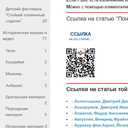
Можно с помощью комментариев
Детский фестиваль
"Стойкий оловянный
Ссылка на статью "По
содатик"
10
Историческая музыка и
видео
77
Чили
1
Колумбия
2
Мексика
1
Албания
3
Ссылки на статьи той 
Британская империя
-
Ахлестышев, Дмитрий Дми
2
-
Ахшарумов, Дмитрий Иван
Персидская
-
Ахматов, Федор Антонович
империя
0
-
Августин, Винценц Фрайх
-
Аурахер фон Аурах, Йозе
Испанская империя
3