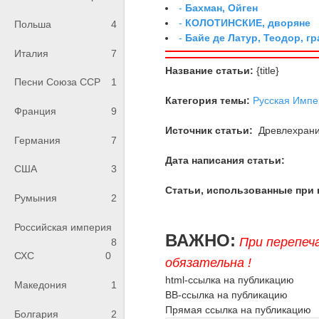
-
Бахман, Ойген
-
КОЛОТИНСКИЕ, дворяне
Польша
4
-
Байе де Латур, Теодор, 
Италия
7
Название статьи:
{title}
Песни Союза ССР
1
Категория темы:
Русская Импе
Франция
9
Источник статьи:
Древлехран
Германия
7
Дата написания статьи:
США
3
Статьи, использованные при 
Румыния
2
Российская империя
ВАЖНО:
При перепеч
8
СХС
0
обязательна !
html-ссылка на публикацию
Македония
1
BB-ссылка на публикацию
Прямая ссылка на публикацию
Болгария
2