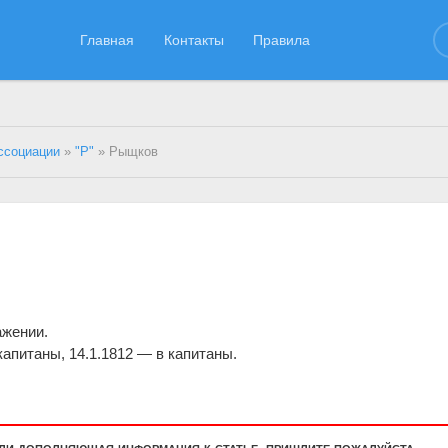
Главная
Контакты
Правила
ссоциации
»
"Р"
» Рыщков
.
ажении.
капитаны, 14.1.1812 — в капитаны.
или дополняющая информация к статье, пришлите пожалуйста.