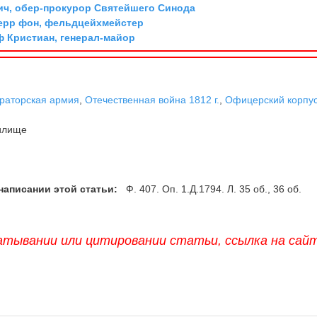
ич, обер-прокурор Святейшего Синода
ерр фон, фельдцейхмейстер
ф Кристиан, генерал-майор
раторская армия
,
Отечественная война 1812 г.
,
Офицерский корпу
илище
написании этой статьи:
Ф. 407. Оп. 1.Д.1794. Л. 35 об., 36 об.
атывании или цитировании статьи, ссылка на сай