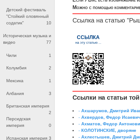
Можно с помощью комментариев
Детский фестиваль
"Стойкий оловянный
Ссылка на статью "Ры
содатик"
10
Историческая музыка и
видео
77
Чили
1
Колумбия
2
Мексика
1
Албания
3
Ссылки на статьи той 
Британская империя
-
Ахшарумов, Дмитрий Иван
2
-
Ахвердов, Федор Исаевич
Персидская
-
Ахматов, Федор Антонович
империя
0
-
КОЛОТИНСКИЕ, дворяне
-
Ахлестышев, Дмитрий Дми
Испанская империя
3