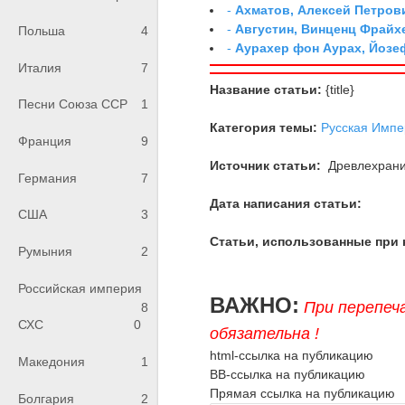
-
Ахматов, Алексей Петров
-
Августин, Винценц Фрайх
Польша
4
-
Аурахер фон Аурах, Йозе
Италия
7
Название статьи:
{title}
Песни Союза ССР
1
Категория темы:
Русская Импе
Франция
9
Источник статьи:
Древлехран
Германия
7
Дата написания статьи:
США
3
Статьи, использованные при 
Румыния
2
Российская империя
ВАЖНО:
При перепеч
8
СХС
0
обязательна !
html-ссылка на публикацию
Македония
1
BB-ссылка на публикацию
Прямая ссылка на публикацию
Болгария
2