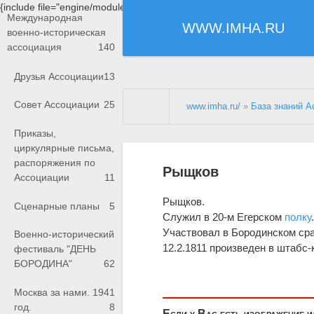
{include file="engine/modules/saperu/head.php"}
Международная
WWW.IMHA.RU
военно-историческая
ассоциация
140
Друзья Ассоциации
13
Совет Ассоциации
25
www.imha.ru/
»
База знаний А
Приказы,
циркулярные письма,
распоряжения по
Рыщков
Ассоциации
11
Рыщков.
Сценарные планы
5
Служил в 20-м Егерском
полку
Участвовал в Бородинском ср
Военно-исторический
12.2.1811 произведен в штабс-
фестиваль "ДЕНЬ
БОРОДИНА"
62
Москва за нами. 1941
год.
8
Если у Вас есть изображение 