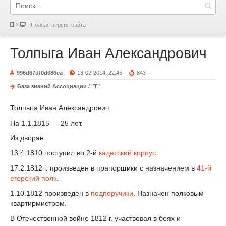
Полная версия сайта
Толпыга Иван Александрович
996d67df0d686ca
13-02-2014, 22:45
843
База знаний Ассоциации
/
"Т"
Толпыга Иван Александрович.
На 1.1.1815 — 25 лет.
Из дворян.
13.4.1810 поступил во 2-й
кадетский корпус
.
17.2.1812 г. произведен в прапорщики с назначением в
41-й
егерский полк
.
1.10.1812 произведен в
подпоручики
. Назначен полковым
квартирмистром.
В Отечественной войне 1812 г. участвовал в боях и