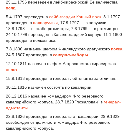
29.11.1796 переведен в лейб-кирасирский Ее величества
полк
.
5.4.1797 переведен в
лейб-гвардии Конный полк
. 3.1.1797
произведен в
подпоручики
, 17.9.1797 — в поручики,
18.8.1798 — в штабс-ротмистры, 7.6.1799 — в ротмистры.
24.10.1799 переведен в Кавалергардский корпус. 11.1.1800
произведен в полковники.
7.8.1806 назначен шефом Финляндского драгунского
полка
.
24.5.1807 произведен в
генерал-майоры
.
12.10.1811 назначен шефом Астраханского кирасирского
полка
.
15.9.1813 произведен в генерал-лейтенанты за отличия.
30.11.1816 назначен состоять по кавалерии.
28.12.1816 назначен командиром 4-го резервного
кавалерийского корпуса. 28.7.1820 "пожалован" в
генерал-
адъютанты
.
22.8.1826 произведен в генералы от кавалерии. 29.9.1829
освобожден от должности командира 4-го резервного
кавалерийского корпуса.