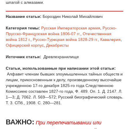
шпагой с алмазами.
Название статьи:
Бороздин Николай Михайлович
Категория темы:
Русская Императорская армия
,
Русско-
Прусско-Французская война 1806-07 гг.
,
Отечественная
война 1812 г.
,
Русско-Турецкая война 1828-29 гг.
,
Кавалерия
,
Офицерский корпус
,
Декабристы
Источник статьи:
Древлехранилище
Статьи, использованные при написании этой статьи:
Алфавит членам бывших злоумышленных тайных обществ и
лицам, прикосновенным к делу, произведенному высочайше
учрежденною 17-го декабря 1825-го года Следственною
Комиссиею составлен 1827-го года, Ф. 489. Оп. 1. Д. 2147. Л.
1—3; Д. 7062. Л. 569—572; Русский биографический словарь.
Т. 3. СПб., 1908. С. 280—281.
ВАЖНО:
При перепечатывании или