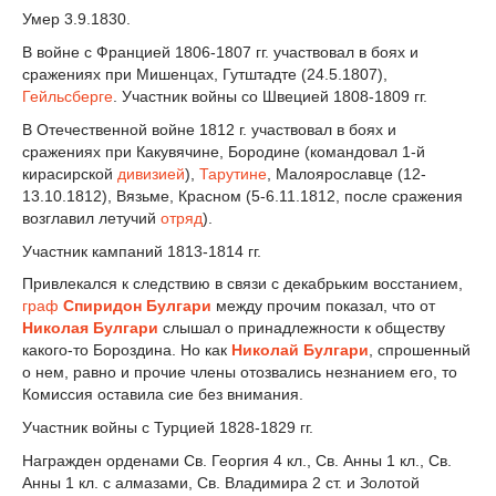
Умер 3.9.1830.
В войне с Францией 1806-1807 гг. участвовал в боях и
сражениях при Мишенцах, Гутштадте (24.5.1807),
Гейльсберге
. Участник войны со Швецией 1808-1809 гг.
В Отечественной войне 1812 г. участвовал в боях и
сражениях при Какувячине, Бородине (командовал 1-й
кирасирской
дивизией
),
Тарутине
, Малоярославце (12-
13.10.1812), Вязьме, Красном (5-6.11.1812, после сражения
возглавил летучий
отряд
).
Участник кампаний 1813-1814 гг.
Привлекался к следствию в связи с декабрьким восстанием,
граф
Спиридон Булгари
между прочим показал, что от
Николая Булгари
слышал о принадлежности к обществу
какого-то Бороздина. Но как
Николай Булгари
, спрошенный
о нем, равно и прочие члены отозвались незнанием его, то
Комиссия оставила сие без внимания.
Участник войны с Турцией 1828-1829 гг.
Награжден орденами Св. Георгия 4 кл., Св. Анны 1 кл., Св.
Анны 1 кл. с алмазами, Св. Владимира 2 ст. и Золотой