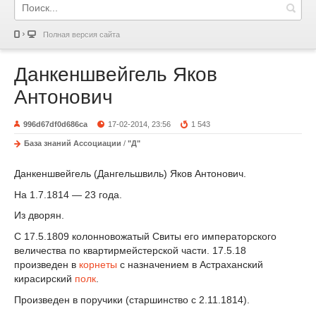
Полная версия сайта
Данкеншвейгель Яков
Антонович
996d67df0d686ca
17-02-2014, 23:56
1 543
База знаний Ассоциации
/
"Д"
Данкеншвейгель (Дангельшвиль) Яков Антонович.
На 1.7.1814 — 23 года.
Из дворян.
С 17.5.1809 колонновожатый Свиты его императорского
величества по квартирмейстерской части. 17.5.18
произведен в
корнеты
с назначением в Астраханский
кирасирский
полк
.
Произведен в поручики (старшинство с 2.11.1814).