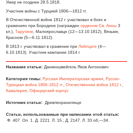
Умер не позднее 28.5.1818.
Участник войны с Турцией 1806—1812 гг.
В Отечественной войне 1812 г. участвовал в боях и
сражениях при Бородине (награжден
орденом Св. Анны
3
кл.),
Тарутине
, Малоярославце (12—13.10.1812), Вязьме,
Красном (5—6.11.1812).
В 1813 г. участвовал в сражении при
Лейпциге
(4—
6.10.1813). Участник кампании 1814 г.
Название статьи:
Данкеншвейгель Яков Антонович
Категория темы:
Русская Императорская армия
,
Русско-
Турецкая война 1806-1812 гг.
,
Отечественная война 1812 г.
,
Кавалерия
,
Офицерский корпус
Источник статьи:
Древлехранилище
Статьи, использованные при написании этой статьи:
Ф. 407. Оп. 1. Д. 2221. Л. 15.; Д. 2147. Л. 33 об,—34.