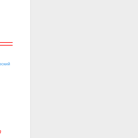
ский
т