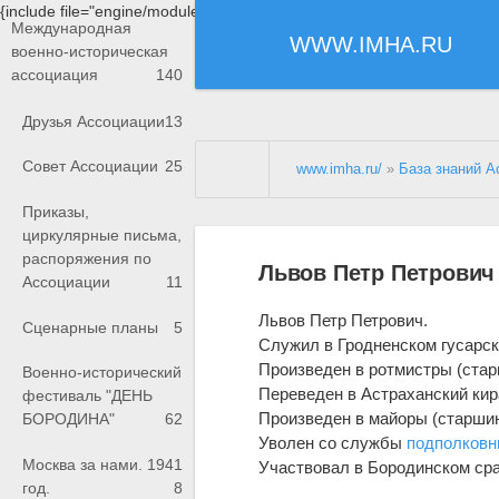
{include file="engine/modules/saperu/head.php"}
Международная
WWW.IMHA.RU
военно-историческая
ассоциация
140
Друзья Ассоциации
13
Совет Ассоциации
25
www.imha.ru/
»
База знаний А
Приказы,
циркулярные письма,
распоряжения по
Львов Петр Петрович
Ассоциации
11
Львов Петр Петрович.
Сценарные планы
5
Служил в Гродненском гусарс
Произведен в ротмистры (старш
Военно-исторический
Переведен в Астраханский ки
фестиваль "ДЕНЬ
Произведен в майоры (старшинс
БОРОДИНА"
62
Уволен со службы
подполковн
Москва за нами. 1941
Участвовал в Бородинском ср
год.
8