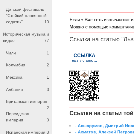
Детский фестиваль
"Стойкий оловянный
Если у Вас есть изображение 
содатик"
10
Можно с помощью комментариев
Историческая музыка и
Ссылка на статью "Льв
видео
77
Чили
1
Колумбия
2
Мексика
1
Албания
3
Британская империя
2
Ссылки на статьи той 
Персидская
империя
0
-
Ахшарумов, Дмитрий Иван
-
Ахматов, Алексей Петров
Испанская империя
3