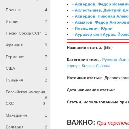
-
Ахвердов, Федор Исаевич
Польша
4
-
Ахлестышев, Дмитрий Дми
-
Ахвердов, Николай Алекс
Италия
7
-
Ахматов, Федор Антонович
-
Ильяшевич, Юрий
Песни Союза ССР
1
-
Аурахер фон Аурах, Йозе
Франция
9
Название статьи:
{title}
Германия
7
Категория темы:
Русская Импе
корпус
,
Князья Львовы
США
3
Источник статьи:
Древлехран
Румыния
2
Дата написания статьи:
Российская империя
8
Статьи, использованные при 
СХС
0
Македония
1
ВАЖНО:
При перепеч
Болгария
2