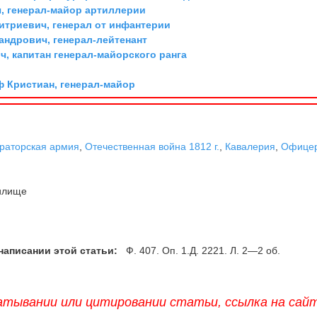
, генерал-майор артиллерии
триевич, генерал от инфантерии
андрович, генерал-лейтенант
, капитан генерал-майорского ранга
ф Кристиан, генерал-майор
раторская армия
,
Отечественная война 1812 г.
,
Кавалерия
,
Офицер
илище
написании этой статьи:
Ф. 407. Оп. 1.Д. 2221. Л. 2—2 об.
атывании или цитировании статьи, ссылка на сай