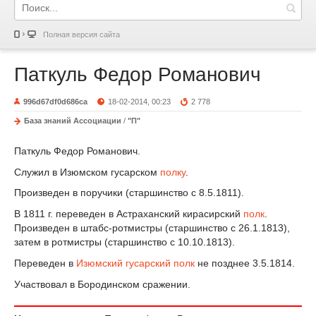
Полная версия сайта
Паткуль Федор Романович
996d67df0d686ca
18-02-2014, 00:23
2 778
База знаний Ассоциации
/
"П"
Паткуль Федор Романович.
Служил в Изюмском гусарском
полку
.
Произведен в поручики (старшинство с 8.5.1811).
В 1811 г. переведен в Астраханский кирасирский
полк
.
Произведен в штабс-ротмистры (старшинство с 26.1.1813),
затем в ротмистры (старшинство с 10.10.1813).
Переведен в
Изюмский гусарский полк
не позднее 3.5.1814.
Участвовал в Бородинском сражении.