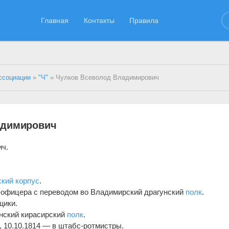
Главная
Контакты
Правила
ссоциации
»
"Ч"
» Чулков Всеволод Владимирович
адимирович
ич.
ский корпус
.
р-офицера с переводом во Владимирский драгунский
полк
.
щики.
анский кирасирский
полк
.
, 10.10.1814 — в штабс-ротмистры.