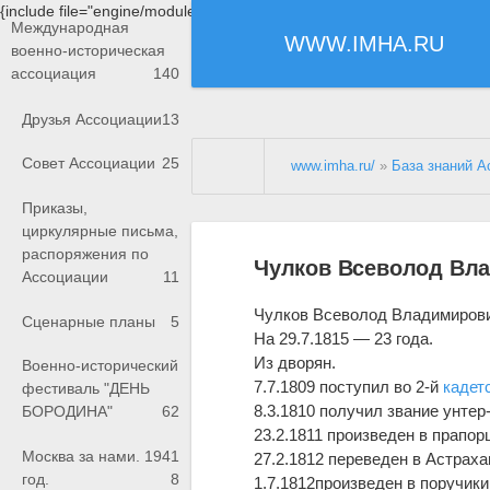
{include file="engine/modules/saperu/head.php"}
Международная
WWW.IMHA.RU
военно-историческая
ассоциация
140
Друзья Ассоциации
13
Совет Ассоциации
25
www.imha.ru/
»
База знаний А
Приказы,
циркулярные письма,
распоряжения по
Чулков Всеволод Вл
Ассоциации
11
Чулков Всеволод Владимиров
Сценарные планы
5
На 29.7.1815 — 23 года.
Из дворян.
Военно-исторический
7.7.1809 поступил во 2-й
кадет
фестиваль "ДЕНЬ
8.3.1810 получил звание унте
БОРОДИНА"
62
23.2.1811 произведен в прапор
Москва за нами. 1941
27.2.1812 переведен в Астрах
год.
8
1.7.1812произведен в поручики