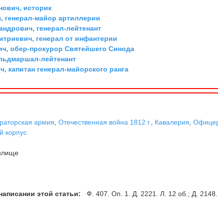
ович, историк
, генерал-майор артиллерии
андрович, генерал-лейтенант
триевич, генерал от инфантерии
ич, обер-прокурор Святейшего Синода
ельдмаршал-лейтенант
, капитан генерал-майорского ранга
раторская армия
,
Отечественная война 1812 г.
,
Кавалерия
,
Офицер
й корпус
илище
написании этой статьи:
Ф. 407. Оп. 1. Д. 2221. Л. 12 об.; Д. 2148.