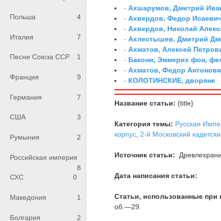
-
Ахшарумов, Дмитрий Иван
Польша
4
-
Ахвердов, Федор Исаевич
-
Ахвердов, Николай Алекс
Италия
7
-
Ахлестышев, Дмитрий Дми
-
Ахматов, Алексей Петров
Песни Союза ССР
1
-
Бакони, Эммерих фон, ф
-
Ахматов, Федор Антонович
Франция
9
-
КОЛОТИНСКИЕ, дворяне
Германия
7
Название статьи:
{title}
США
3
Категория темы:
Русская Импе
корпус
,
2-й Московский кадетски
Румыния
2
Источник статьи:
Древлехран
Российская империя
8
Дата написания статьи:
СХС
0
Статьи, использованные при 
Македония
1
об.—29.
Болгария
2