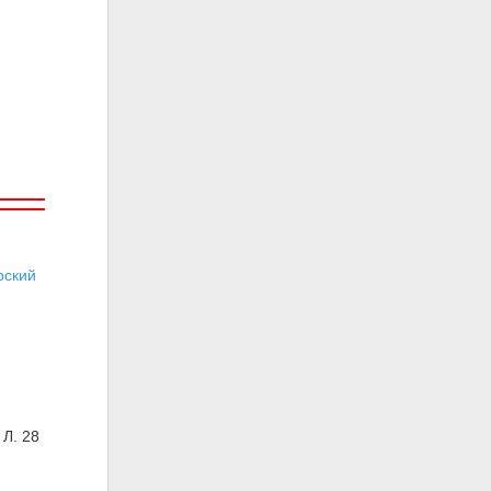
ский
 Л. 28