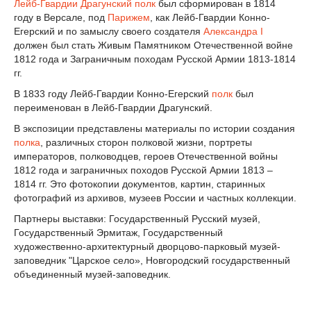
Лейб-Гвардии Драгунский полк
был сформирован в 1814
году в Версале, под
Парижем
, как Лейб-Гвардии Конно-
Егерский и по замыслу своего создателя
Александра I
должен был стать Живым Памятником Отечественной войне
1812 года и Заграничным походам Русской Армии 1813-1814
гг.
В 1833 году Лейб-Гвардии Конно-Егерский
полк
был
переименован в Лейб-Гвардии Драгунский.
В экспозиции представлены материалы по истории создания
полка
, различных сторон полковой жизни, портреты
императоров, полководцев, героев Отечественной войны
1812 года и заграничных походов Русской Армии 1813 –
1814 гг. Это фотокопии документов, картин, старинных
фотографий из архивов, музеев России и частных коллекции.
Партнеры выставки: Государственный Русский музей,
Государственный Эрмитаж, Государственный
художественно-архитектурный дворцово-парковый музей-
заповедник "Царское село», Новгородский государственный
объединенный музей-заповедник.