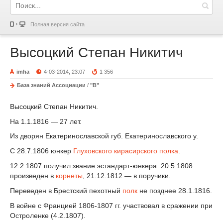
Полная версия сайта
Высоцкий Степан Никитич
imha
4-03-2014, 23:07
1 356
База знаний Ассоциации
/
"В"
Высоцкий Степан Никитич.
На 1.1.1816 — 27 лет.
Из дворян Екатеринославской губ. Екатеринославского у.
С 28.7.1806 юнкер
Глуховского кирасирского полка
.
12.2.1807 получил звание эстандарт-юнкера. 20.5.1808
произведен в
корнеты
, 21.12.1812 — в поручики.
Переведен в Брестский пехотный
полк
не позднее 28.1.1816.
В войне с Францией 1806-1807 гг. участвовал в сражении при
Остроленке (4.2.1807).