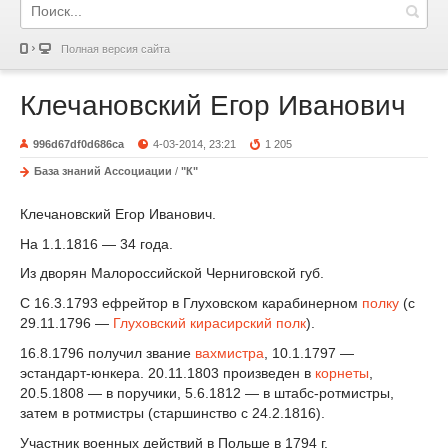
Полная версия сайта
Клечановский Егор Иванович
996d67df0d686ca
4-03-2014, 23:21
1 205
База знаний Ассоциации
/
"К"
Клечановский Егор Иванович.
На 1.1.1816 — 34 года.
Из дворян Малороссийской Черниговской губ.
С 16.3.1793 ефрейтор в Глуховском карабинерном
полку
(с
29.11.1796 —
Глуховский кирасирский полк
).
16.8.1796 получил звание
вахмистра
, 10.1.1797 —
эстандарт-юнкера. 20.11.1803 произведен в
корнеты
,
20.5.1808 — в поручики, 5.6.1812 — в штабс-ротмистры,
затем в ротмистры (старшинство с 24.2.1816).
Участник военных действий в Польше в 1794 г.