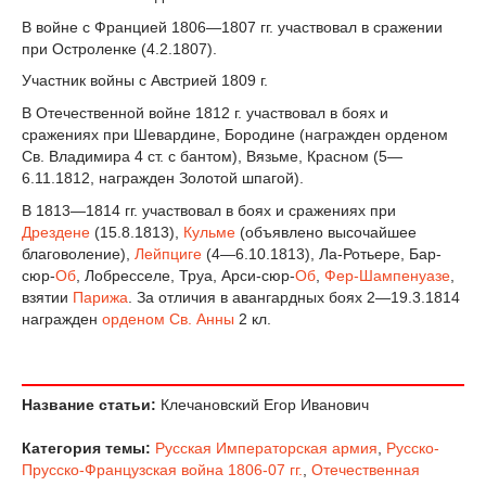
В войне с Францией 1806—1807 гг. участвовал в сражении
при Остроленке (4.2.1807).
Участник войны с Австрией 1809 г.
В Отечественной войне 1812 г. участвовал в боях и
сражениях при Шевардине, Бородине (награжден орденом
Св. Владимира 4 ст. с бантом), Вязьме, Красном (5—
6.11.1812, награжден Золотой шпагой).
В 1813—1814 гг. участвовал в боях и сражениях при
Дрездене
(15.8.1813),
Кульме
(объявлено высочайшее
благоволение),
Лейпциге
(4—6.10.1813), Ла-Ротьере, Бар-
сюр-
Об
, Лобресселе, Труа, Арси-сюр-
Об
,
Фер-Шампенуазе
,
взятии
Парижа
. За отличия в авангардных боях 2—19.3.1814
награжден
орденом Св. Анны
2 кл.
Название статьи:
Клечановский Егор Иванович
Категория темы:
Русская Императорская армия
,
Русско-
Прусско-Французская война 1806-07 гг.
,
Отечественная