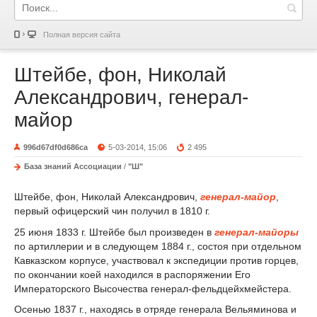
Полная версия сайта
Штейбе, фон, Николай
Александрович, генерал-
майор
996d67df0d686ca
5-03-2014, 15:06
2 495
База знаний Ассоциации
/
"Ш"
Штейбе, фон, Николай Александрович,
генерал-майор
,
первый офицерский чин получил в 1810 г.
25 июня 1833 г. Штейбе был произведен в
генерал-майоры
по артиллерии и в следующем 1884 г., состоя при отдельном
Кавказском корпусе, участвовал к экспедиции против горцев,
по окончании коей находился в распоряжении Его
Императорского Высочества генерал-фельдцейхмейстера.
Осенью 1837 г., находясь в отряде генерала Вельяминова и