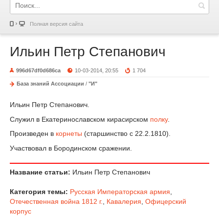
Полная версия сайта
Ильин Петр Степанович
996d67df0d686ca
10-03-2014, 20:55
1 704
База знаний Ассоциации
/
"И"
Ильин Петр Степанович.
Служил в Екатеринославском кирасирском
полку
.
Произведен в
корнеты
(старшинство с 22.2.1810).
Участвовал в Бородинском сражении.
Название статьи:
Ильин Петр Степанович
Категория темы:
Русская Императорская армия
,
Отечественная война 1812 г.
,
Кавалерия
,
Офицерский
корпус