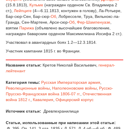
(15.8.1813),
Кульме
(награжден орденом Св. Владимира 2
ст.),
Лейпциге
(4—6.11.1813, контужен в голову), Ла-Ротьере,
Бар-сюр-Сен, Бар-сюр-
Об
, Лобресселе, Труа, Вильнокс-ла-
Гранда, Сен-Мартене, Арси-сюр-
Об
,
Фер-Шампенуазе
,
взятии
Парижа
(объявлено высочайшее благоволение,
награжден баварским орденом Максимилиана Иосифа 2 ст.).
Участвовал в авангардных боях 1.2—12.3.1814.
Участник кампании 1815 г. во Франции.
Название статьи:
Кретов Николай Васильевич,
генерал-
лейтенант
Категория темы:
Русская Императорская армия
,
Революционные войны
,
Наполеоновские войны
,
Русско-
Прусско-Французская война 1806-07 гг.
,
Отечественная
война 1812 г.
,
Кавалерия
,
Офицерский корпус
Источник статьи:
Древлехранилище
Статьи, использованные при написании этой статьи:
Ф. 395. Оп. 141. 3 отд. 1835 г. Д. 571. Л. 4 об.—6 об.; Ф. 489.