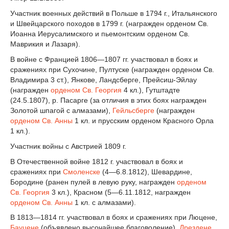
Участник военных действий в Польше в 1794 г., Итальянского
и Швейцарского походов в 1799 г. (награжден орденом Св.
Иоанна Иерусалимского и пьемонтским орденом Св.
Маврикия и Лазаря).
В войне с Францией 1806—1807 гг. участвовал в боях и
сражениях при Сухочине, Пултуске (награжден орденом Св.
Владимира 3 ст.), Янкове, Ландсберге, Прейсиш-Эйлау
(награжден
орденом Св. Георгия
4 кл.), Гутштадте
(24.5.1807), р. Пасарге (за отличия в этих боях награжден
Золотой шпагой с алмазами),
Гейльсберге
(награжден
орденом Св. Анны
1 кл. и прусским орденом Красного Орла
1 кл.).
Участник войны с Австрией 1809 г.
В Отечественной войне 1812 г. участвовал в боях и
сражениях при
Смоленске
(4—6.8.1812), Шевардине,
Бородине (ранен пулей в левую руку, награжден
орденом
Св. Георгия
3 кл.), Красном (5—6.11.1812, награжден
орденом Св. Анны
1 кл. с алмазами).
В 1813—1814 гг. участвовал в боях и сражениях при Люцене,
Бауцене
(объявлено высочайшее благоволение),
Дрездене