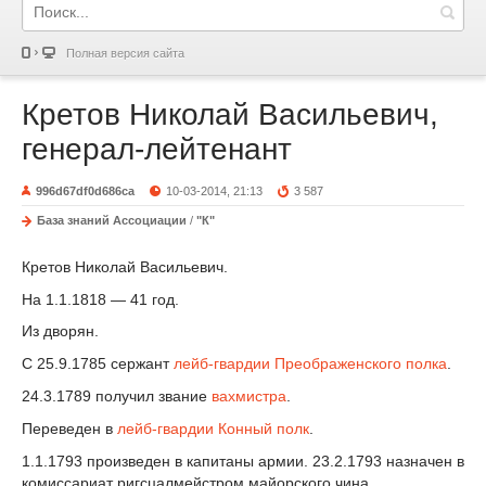
Полная версия сайта
Кретов Николай Васильевич,
генерал-лейтенант
996d67df0d686ca
10-03-2014, 21:13
3 587
База знаний Ассоциации
/
"К"
Кретов Николай Васильевич.
На 1.1.1818 — 41 год.
Из дворян.
С 25.9.1785 сержант
лейб-гвардии Преображенского полка
.
24.3.1789 получил звание
вахмистра
.
Переведен в
лейб-гвардии Конный полк
.
1.1.1793 произведен в капитаны армии. 23.2.1793 назначен в
комиссариат ригсцалмейстром майорского чина.