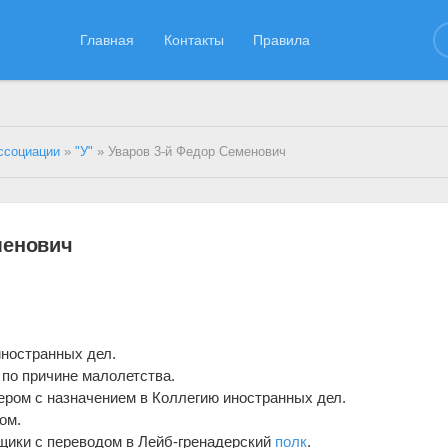
Главная
Контакты
Правила
ссоциации
»
"У"
» Уваров 3-й Федор Семенович
менович
иностранных дел.
 по причине малолетства.
кером с назначением в Коллегию иностранных дел.
ом.
рщики с переводом в Лейб-гренадерский
полк
.