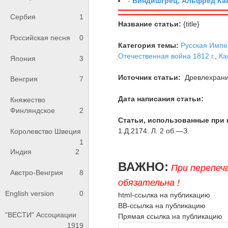
-
Виндишгрец, Альфред Кан
Сербия
1
Название статьи:
{title}
Российская песня
0
Категория темы:
Русская Импе
Отечественная война 1812 г.
,
Ка
Япония
3
Источник статьи:
Древлехран
Венгрия
7
Дата написания статьи:
Княжество
Финляндское
2
Статьи, использованные при 
1.Д.2174. Л. 2 об.—З.
Королевство Швеция
1
Индия
2
ВАЖНО:
При перепеч
Австро-Венгрия
8
обязательна !
English version
0
html-ссылка на публикацию
BB-ссылка на публикацию
"ВЕСТИ" Ассоциации
Прямая ссылка на публикацию
1919