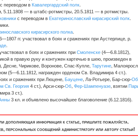
с переводом в
Кавалергардский полк
.
и, 5.11.1808 — в штабс-ротмистры, 20.5.1811 — в ротмистры.
ковники
с переводом в
Екатеринославский кирасирский полк
.
ники.
ринославского кирасирского полка
.
6—1807 гг. участвовал в боях и сражениях при Аустерлице, р.
нде
.
 участвовал в боях и сражениях при
Смоленске
(4—6.8.1812),
икой в правую руку и контужен картечью в шею, произведен в
), Десне, Чирикове, Воронове, Спас-Купле,
Тарутине
, Малоярос
ном (5—6.11.1812, награжден орденом Св. Владимира 4 ст.).
 боях и сражениях при Люцене,
Бауцене
, Ла-Ротьере, Бар-сюр-
О
м Св. Георгия
4 ст.), Арси-сюр-
Об
,
Фер-Шампенуазе
, взятии
Пар
ира 3 ст.).
 Анны
3 кл. и объявлено высочайшее благоволение (6.12.1816).
или дополняющая информация к статье, пришлите пожалуйста.
, персональных сообщений администратору или автору статьи!