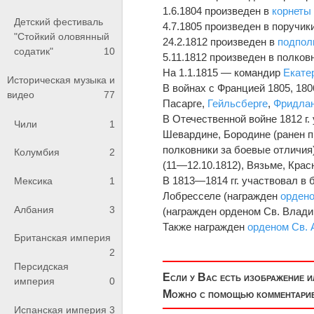
1.6.1804 произведен в
корнеты
Детский фестиваль
4.7.1805 произведен в поручик
"Стойкий оловянный
24.2.1812 произведен в
подпол
содатик"
10
5.11.1812 произведен в полков
На 1.1.1815 — командир
Екате
Историческая музыка и
В войнах с Францией 1805, 180
видео
77
Пасарге,
Гейльсберге
,
Фридла
В Отечественной войне 1812 г.
Чили
1
Шевардине, Бородине (ранен п
полковники за боевые отличия
Колумбия
2
(11—12.10.1812), Вязьме, Крас
В 1813—1814 гг. участвовал в
Мексика
1
Лобресселе (награжден
ордено
Албания
3
(награжден орденом Св. Владим
Также награжден
орденом Св.
Британская империя
2
Персидская
Если у Вас есть изображение 
империя
0
Можно с помощью комментариев
Испанская империя
3