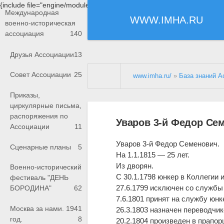
{include file="engine/modules/saperu/head.php"}
Международная
WWW.IMHA.RU
военно-историческая
ассоциация
140
Друзья Ассоциации
13
Совет Ассоциации
25
www.imha.ru/
»
База знаний А
Приказы,
циркулярные письма,
распоряжения по
Уваров 3-й Федор Се
Ассоциации
11
Уваров 3-й Федор Семенович.
Сценарные планы
5
На 1.1.1815 — 25 лет.
Из дворян.
Военно-исторический
С 30.1.1798 юнкер в Коллегии 
фестиваль "ДЕНЬ
27.6.1799 исключен со службы
БОРОДИНА"
62
7.6.1801 принят на службу юн
Москва за нами. 1941
26.3.1803 назначен переводчик
год.
8
20.2.1804 произведен в прапо