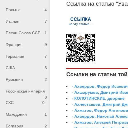
Ссылка на статью "Ув
Польша
4
Италия
7
Песни Союза ССР
1
Франция
9
Германия
7
США
3
Ссылки на статьи той 
Румыния
2
-
Ахвердов, Федор Исаевич
Российская империя
-
Ахшарумов, Дмитрий Иван
8
-
КОЛОТИНСКИЕ, дворяне
СХС
0
-
Ахлестышев, Дмитрий Дми
-
Ахматов, Федор Антонович
Македония
1
-
Ахвердов, Николай Алекс
-
Ахматов, Алексей Петров
Болгария
2