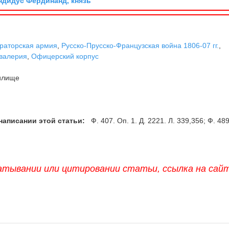
дидус Фердинанд, князь
раторская армия
,
Русско-Прусско-Французская война 1806-07 гг.
,
валерия
,
Офицерский корпус
илище
написании этой статьи:
Ф. 407. Оп. 1. Д. 2221. Л. 339,356; Ф. 489
атывании или цитировании статьи, ссылка на сай