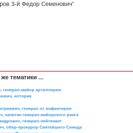
аров 3-й Федор Семенович"
же тематики ...
, генерал-майор артиллерии
ович, историк
триевич, генерал от инфантерии
, капитан генерал-майорского ранга
андрович, генерал-лейтенант
ич, обер-прокурор Святейшего Синода