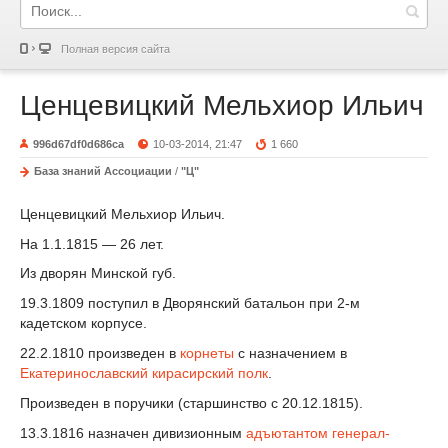
Полная версия сайта
Ценцевицкий Мельхиор Ильич
996d67df0d686ca
10-03-2014, 21:47
1 660
База знаний Ассоциации
/
"Ц"
Ценцевицкий Мельхиор Ильич.
На 1.1.1815 — 26 лет.
Из дворян Минской губ.
19.3.1809 поступил в Дворянский батальон при 2-м
кадетском корпусе.
22.2.1810 произведен в
корнеты
с назначением в
Екатеринославский кирасирский полк
.
Произведен в поручики (старшинство с 20.12.1815).
13.3.1816 назначен дивизионным
адъютантом
генерал-