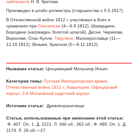
лейтенанта
Н. В. Кретова.
Произведен в штабс-ротмистры (старшинство с 5.5.1817).
В Отечественной войне 1812 г. участвовал в боях и
сражениях при
Смоленске
(4—6.8.1812), Шевардине,
Бородине (награжден Золотой шпагой), Десне, Чирикове,
Воронове, Спас-Купле,
Тарутине
, Малоярославце (11—
12.10.1812), Вязьме, Красном (5—6.11.1812).
Название статьи:
Ценцевицкий Мельхиор Ильич
Категория темы:
Русская Императорская армия
,
Отечественная война 1812 г.
,
Кавалерия
,
Офицерский
корпус
,
2-й Московский кадетский корпус
Источник статьи:
Древлехранилище
Статьи, использованные при написании этой статьи:
Ф. 407. Оп. 1. Д. 2221. Л. 346 об., 362 об.; Ф. 489. Оп. 1. Д.
2174. Л. 26 об.—27.