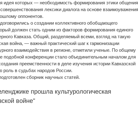
ая идея которых — необходимость формирования этики общения
 совершенствования лексики диалога на основе взаимоуважения
рошлому оппонентов.
 договорились о создании коллективного обобщающего
торый должен стать одним из факторов формирования единого
ерного Кавказа. Общий, разделяемый всеми, взгляд на такую
ская война, — важный практический шаг к гармонизации
рного взаимодействия в регионе, отметили ученые. По общему
ие подобной конференции стало объединительным началом для
создания преемственности в деле изучения истории Кавказской
ю роль в судьбах народов России.
подготовлен сборник научных статей.
Геленджике прошла культурологическая
зской войне"