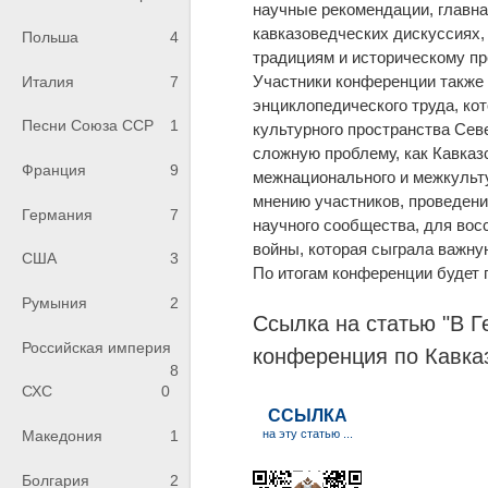
научные рекомендации, главн
кавказоведческих дискуссиях,
Польша
4
традициям и историческому п
Участники конференции также
Италия
7
энциклопедического труда, ко
Песни Союза ССР
1
культурного пространства Сев
сложную проблему, как Кавказ
Франция
9
межнационального и межкульту
мнению участников, проведен
Германия
7
научного сообщества, для вос
войны, которая сыграла важну
США
3
По итогам конференции будет 
Румыния
2
Ссылка на статью "В 
Российская империя
конференция по Кавка
8
СХС
0
Македония
1
Болгария
2