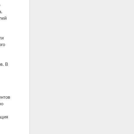
о
а.
лей
ти
ого
в. В
,
ентов
ло
ация