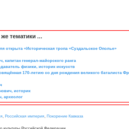
же тематики ...
аля открыта «Историческая тропа «Суздальское Ополье»
, капитан генерал-майорского ранга
одаватель физики, историк искусств
освящённая 170-летию со дня рождения великого баталиста Ф
ч
ович, историк
ч, археолог
ня
,
Российская империя
,
Покорение Кавказа
о культуры Российской Федерации