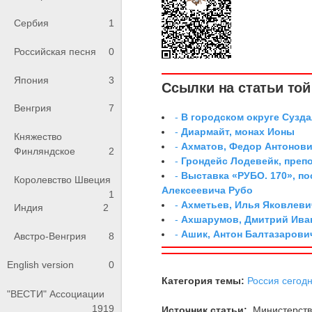
Сербия
1
Российская песня
0
Япония
3
Ссылки на статьи той 
Венгрия
7
-
В городском округе Сузд
-
Диармайт, монах Ионы
Княжество
-
Ахматов, Федор Антонович
Финляндское
2
-
Грондейс Лодевейк, преп
-
Выставка «РУБО. 170», п
Королевство Швеция
Алексеевича Рубо
1
-
Ахметьев, Илья Яковлеви
Индия
2
-
Ахшарумов, Дмитрий Иван
-
Ашик, Антон Балтазарови
Австро-Венгрия
8
English version
0
Категория темы:
Россия сегод
"ВЕСТИ" Ассоциации
1919
Источник статьи:
Министерств