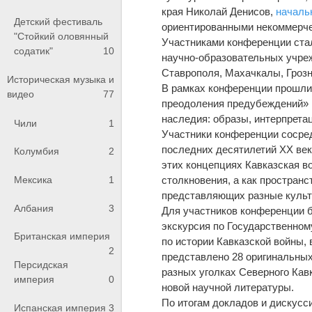
края Николай Денисов,
началь
Детский фестиваль
ориентированными некоммерче
"Стойкий оловянный
Участниками конференции ста
содатик"
10
научно-образовательных учреж
Ставрополя, Махачкалы, Грозно
Историческая музыка и
В рамках конференции прошли 
видео
77
преодоления предубеждений» и
наследия: образы, интерпрета
Чили
1
Участники конференции сосре
последних десятилетий ХХ век
Колумбия
2
этих концепциях Кавказская в
столкновения, а как простран
Мексика
1
представляющих разные культу
Албания
3
Для участников конференции 
экскурсия по Государственном
Британская империя
по истории Кавказской войны, 
2
представлено 28 оригинальных
Персидская
разных уголках Северного Кав
империя
0
новой научной литературы.
По итогам докладов и дискусс
Испанская империя
3