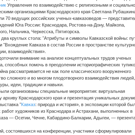
ник
Управления по взаимодействию с религиозными и социальн
скими организациями Краснодарского края Светлана Рубашкин
ли 70 ведущих российских ученых-кавказоведов — представите
дений Юга России: Краснодара, Ростова-на-Дону, Майкопа,
го, Нальчика, Черкесска, Пятигорска.
два круглых стола: "Атрибуты и символы Кавказской войны: пу
 "Вхождение Кавказа в состав России в пространстве культурн
ции, взаимодействия».
доточили внимание на анализе концептуальных трудов ученых
а, способных помочь в преодолении историографических тупико
ойна рассматривается не как поле классического вооруженного
ство сложного и во многом плодотворного взаимодействия людей
ры, идеи, традиции и навыки.
были организованы специальные мероприятия: виртуальная
у архиву Краснодарского края и презентация уникальных докум
выставка "
Кавказ
: природа и история», в экспозиции которой бы
 работ художников из Краснодара и Астрахани, выполненных в
каза — Осетии, Чечне, Кабардино-Балкарии, Адыгеи, — презент
ий, состоявшихся на конференции, участники сформулировали