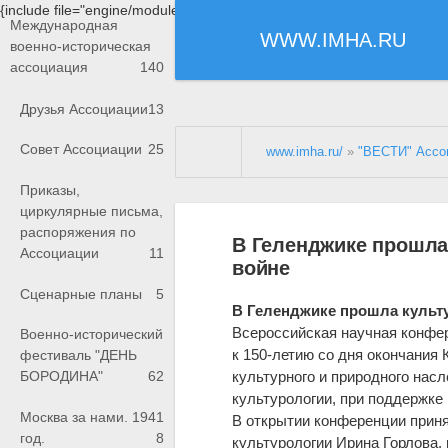
{include file="engine/modules/saperu/head.php"}
Международная
WWW.IMHA.RU
военно-историческая
ассоциация
140
Друзья Ассоциации
13
Совет Ассоциации
25
www.imha.ru/
»
"ВЕСТИ" Ассо
Приказы,
циркулярные письма,
распоряжения по
В Геленджике прошла
Ассоциации
11
войне
Сценарные планы
5
В Геленджике прошла культ
Всероссийская научная конфер
Военно-исторический
к 150-летию со дня окончания
фестиваль "ДЕНЬ
культурного и природного нас
БОРОДИНА"
62
культурологии, при поддержке
Москва за нами. 1941
В открытии конференции приня
год.
8
культурологии Ирина Горлова,