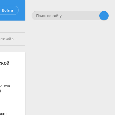
Войти
кой войне
ской
очена
И
кого