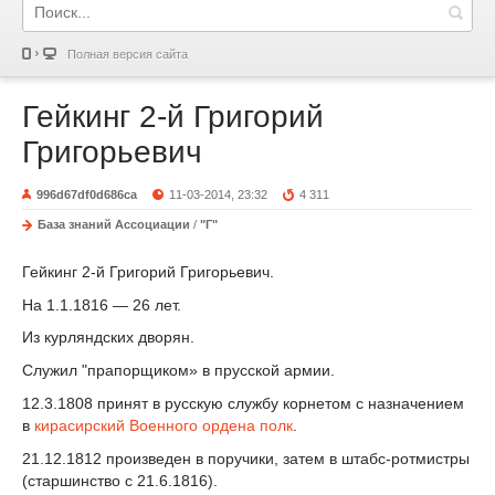
Полная версия сайта
Гейкинг 2-й Григорий
Григорьевич
996d67df0d686ca
11-03-2014, 23:32
4 311
База знаний Ассоциации
/
"Г"
Гейкинг 2-й Григорий Григорьевич.
На 1.1.1816 — 26 лет.
Из курляндских дворян.
Служил "прапорщиком» в прусской армии.
12.3.1808 принят в русскую службу корнетом с назначением
в
кирасирский Военного ордена полк
.
21.12.1812 произведен в поручики, затем в штабс-ротмистры
(старшинство с 21.6.1816).