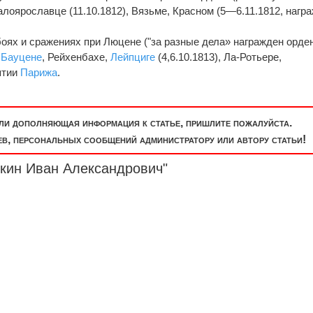
лоярославце (11.10.1812), Вязьме, Красном (5—6.11.1812, нагр
боях и сражениях при Люцене ("за разные дела» награжден орде
,
Бауцене
, Рейхенбахе,
Лейпциге
(4,6.10.1813), Ла-Ротьере,
зятии
Парижа
.
или дополняющая информация к статье, пришлите пожалуйста.
, персональных сообщений администратору или автору статьи!
чкин Иван Александрович"