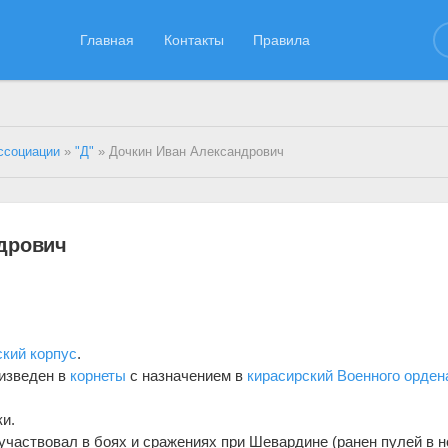
Главная
Контакты
Правила
ссоциации
»
"Д"
» Дочкин Иван Александрович
дрович
ский корпус
.
оизведен в
корнеты
с назначением в
кирасирский Военного орден
ки.
 участвовал в боях и сражениях при Шевардине (ранен пулей в но