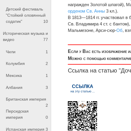
награжден Золотой шпагой), Ма
Детский фестиваль
орденом Св. Анны
3 кл.).
"Стойкий оловянный
В 1813—1814 гг. участвовал в 
содатик"
10
Св. Владимира 4 ст. с бантом)
Мальмезоне, Арси-сюр-
Об
, в
Историческая музыка и
видео
77
Если у Вас есть изображение 
Чили
1
Можно с помощью комментариев
Колумбия
2
Ссылка на статью "До
Мексика
1
Албания
3
Британская империя
2
Персидская
империя
0
Испанская империя
3