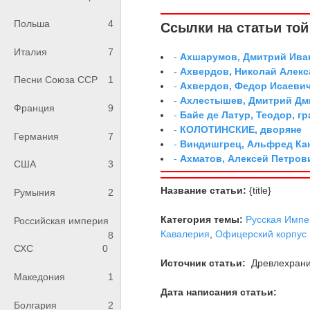
Польша
4
Ссылки на статьи той 
Италия
7
-
Ахшарумов, Дмитрий Иван
-
Ахвердов, Николай Алекс
Песни Союза ССР
1
-
Ахвердов, Федор Исаевич
-
Ахлестышев, Дмитрий Дми
Франция
9
-
Байе де Латур, Теодор, 
-
КОЛОТИНСКИЕ, дворяне
Германия
7
-
Виндишгрец, Альфред Кан
-
Ахматов, Алексей Петров
США
3
Название статьи:
{title}
Румыния
2
Категория темы:
Русская Импе
Российская империя
Кавалерия
,
Офицерский корпус
8
СХС
0
Источник статьи:
Древлехран
Македония
1
Дата написания статьи:
Болгария
2