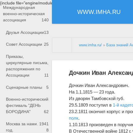
{include file="engine/modules/saperu/head.php"}
Международная
WWW.IMHA.RU
военно-историческая
ассоциация
140
Друзья Ассоциации
13
Совет Ассоциации
25
www.imha.ru/
»
База знаний А
Приказы,
циркулярные письма,
распоряжения по
Дочкин Иван Алексан
Ассоциации
11
Дочкин Иван Александрович.
Сценарные планы
5
На 1.1.1815 — 23 года.
Из дворян Тамбовской губ.
Военно-исторический
29.5.1809 поступил в
1-й кадет
фестиваль "ДЕНЬ
23.2.1811 окончил корпус и пр
БОРОДИНА"
62
полк
.
Москва за нами. 1941
1.10.1813 произведен в поручи
год.
8
В Отечественной войне 1812 г.