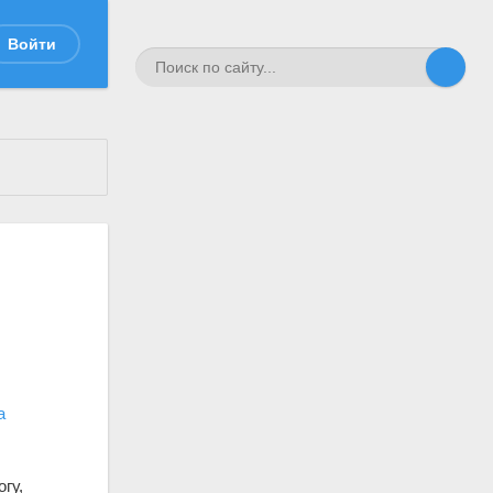
Войти
а
гу,