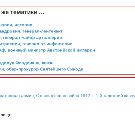
же тематики ...
ович, историк
андрович, генерал-лейтенант
, генерал-майор артиллерии
триевич, генерал от инфантерии
граф, военный министр Австрийской империи
дидус Фердинанд, князь
ич, обер-прокурор Святейшего Синода
раторская армия
,
Отечественная война 1812 г.
,
1-й кадетский корп
илище