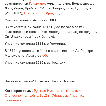
сражениях при
Голымине
, Аллейнштейне, Вольфсдорфе,
Ландсберге, Прейсиш-Эйлау, Петерсдорфе, Гутштадте
(28.5.1807),
Гейльсберге
,
Фридланде
.
Участник войны с Австрией 1809 г.
В Отечественной войне 1812 г. участвовал в боях и
сражениях при Шевардине, Бородине (награжден орденом
Св. Владимиром 4 ст. с бантом).
Участник кампании 1813 г. в Германии.
В 1814 г. участвовал в боях и сражениях при Ла-Ротьере,
Мальмезоне, Арси-сюр-
Об
.
Участник кампании 1815 г. во Франции.
Название статьи:
Правиков Никита Павлович
Категория темы:
Русская Императорская армия
,
Отечественная война 1812 г.
,
Офицерский корпус
,
Кавалерия