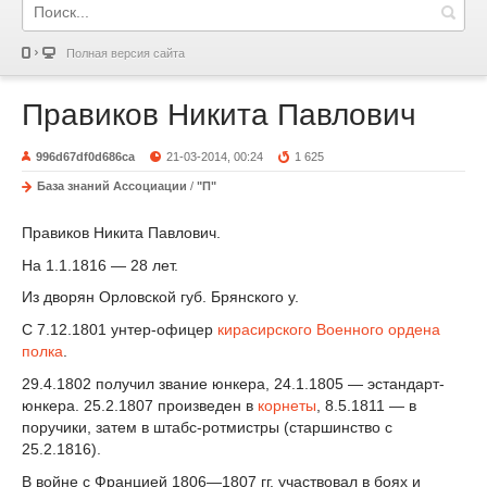
Полная версия сайта
Правиков Никита Павлович
996d67df0d686ca
21-03-2014, 00:24
1 625
База знаний Ассоциации
/
"П"
Правиков Никита Павлович.
На 1.1.1816 — 28 лет.
Из дворян Орловской губ. Брянского у.
С 7.12.1801 унтер-офицер
кирасирского Военного ордена
полка
.
29.4.1802 получил звание юнкера, 24.1.1805 — эстандарт-
юнкера. 25.2.1807 произведен в
корнеты
, 8.5.1811 — в
поручики, затем в штабс-ротмистры (старшинство с
25.2.1816).
В войне с Францией 1806—1807 гг. участвовал в боях и