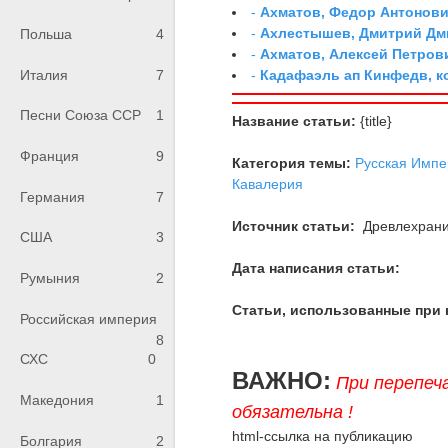
-
Ахматов, Федор Антонович
-
Ахлестышев, Дмитрий Дми
Польша
4
-
Ахматов, Алексей Петров
-
Кадафаэль ап Кинфедв, к
Италия
7
Песни Союза ССР
1
Название статьи:
{title}
Франция
9
Категория темы:
Русская Импе
Кавалерия
Германия
7
Источник статьи:
Древлехран
США
3
Дата написания статьи:
Румыния
2
Статьи, использованные при 
Российская империя
8
СХС
0
ВАЖНО:
При перепеч
Македония
1
обязательна !
html-ссылка на публикацию
Болгария
2