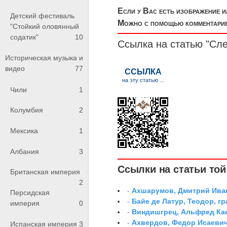
Если у Вас есть изображение 
Детский фестиваль
Можно с помощью комментариев
"Стойкий оловянный
содатик"
10
Ссылка на статью "Сл
Историческая музыка и
видео
77
Чили
1
Колумбия
2
Мексика
1
Албания
3
Ссылки на статьи той 
Британская империя
2
-
Ахшарумов, Дмитрий Иван
Персидская
-
Байе де Латур, Теодор, 
империя
0
-
Виндишгрец, Альфред Кан
-
Ахвердов, Федор Исаевич
Испанская империя
3