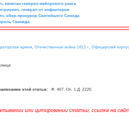
, капитан генерал-майорского ранга
триевич, генерал от инфантерии
ич, обер-прокурор Святейшего Синода
ороль Гвинеда
раторская армия
,
Отечественная война 1812 г.
,
Офицерский корпу
илище
написании этой статьи:
Ф. 407. Оп. 1.Д. 2220.
атывании или цитировании статьи, ссылка на сай