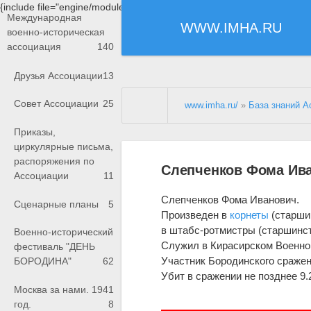
{include file="engine/modules/saperu/head.php"}
Международная
WWW.IMHA.RU
военно-историческая
ассоциация
140
Друзья Ассоциации
13
Совет Ассоциации
25
www.imha.ru/
»
База знаний А
Приказы,
циркулярные письма,
распоряжения по
Слепченков Фома Ив
Ассоциации
11
Слепченков Фома Иванович.
Сценарные планы
5
Произведен в
корнеты
(старшин
в штабс-ротмистры (старшинств
Военно-исторический
Служил в Кирасирском Военно
фестиваль "ДЕНЬ
Участник Бородинского сражени
БОРОДИНА"
62
Убит в сражении не позднее 9.
Москва за нами. 1941
год.
8