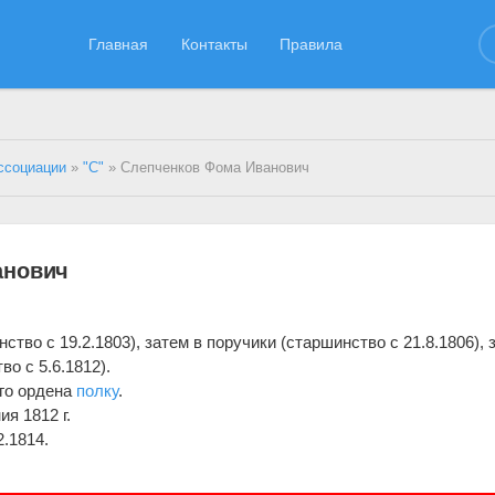
Главная
Контакты
Правила
ссоциации
»
"С"
» Слепченков Фома Иванович
анович
ство с 19.2.1803), затем в поручики (старшинство с 21.8.1806), 
о с 5.6.1812).
го ордена
полку
.
я 1812 г.
2.1814.