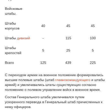
Войсковые
штабы.
Штабы
40
45
45
корпусов
Штабы
дивизий
-
115
100
Штабы
5
25
5
крепостей
Всего
125
439
225
С переходом армии на военное положение формировались
высшие полевые штабы (штаб
главнокомандующего
и штабы
армий) и увеличивались штаты существующих согласно
положению о полевом управлении войск в военное время.
Состав Генерального штаба увеличивался путем
ускоренного перевода в Генеральный штаб причисленных к
нему офицеров.