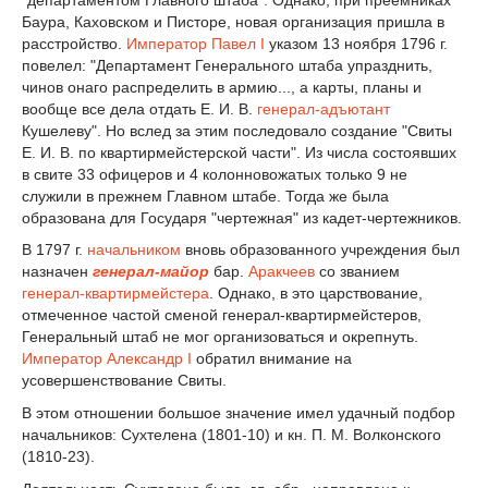
Баура, Каховском и Писторе, новая организация пришла в
расстройство.
Император
Павел I
указом 13 ноября 1796 г.
повелел: "Департамент Генерального штаба упразднить,
чинов онаго распределить в армию..., а карты, планы и
вообще все дела отдать Е. И. В.
генерал-адъютант
Кушелеву". Но вслед за этим последовало создание "Свиты
Е. И. В. по квартирмейстерской части". Из числа состоявших
в свите 33 офицеров и 4 колонновожатых только 9 не
служили в прежнем Главном штабе. Тогда же была
образована для Государя "чертежная" из кадет-чертежников.
В 1797 г.
начальником
вновь образованного учреждения был
назначен
генерал-майор
бар.
Аракчеев
со званием
генерал-квартирмейстера
. Однако, в это царствование,
отмеченное частой сменой генерал-квартирмейстеров,
Генеральный штаб не мог организоваться и окрепнуть.
Император
Александр I
обратил внимание на
усовершенствование Свиты.
В этом отношении большое значение имел удачный подбор
начальников: Сухтелена (1801-10) и кн. П. М. Волконского
(1810-23).