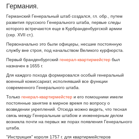
Германия.
Германский Генеральный штаб создался, гл. обр., путем
развития прусского Генерального штаба, первые следы
которого встречаются еще в Курбранденбургской армии
(сер. XVII ст.).
Первоначально это были офицеры, несшие постоянную
службу вне строя, под начальством Великого курфюрста.
Первый бранденбургский
генерал-квартирмейстер
был
назначен в 1655 г.
Для каждого похода формировался особый генеральный
военный комиссариат, исполнявший все функции
современного Генерального штаба.
Только
генерал-квартирмейстер
и его помощники имели
постоянные занятие в мирное время по вопросу о
возведении укреплений. Отсюда можно видеть, что тесная
связь между Генеральным штабом и инженерным делом
возникла почти на первых же порах появления Генерального
штаба.
"Инструкция" короля 1757 г. для квартирмейстеров