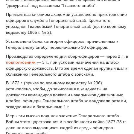
"дежурства" под названием "Главного штаба".
Прямым назначением академии установлено приготовление
офицеров к службе в Генеральный штаб. Кроме того,
упразднен Гвардейский Генеральный штаб (пр. по военному
ведомству 1865 г. № 2).
Установлена была категория офицеров, причисленных к
Генеральному штабу, первоначально 30 офицеров.
Производство определено для обер-офицеров — через 2 г., в
подполковники
— 3 г., при условии назначения на штабс-
офицерскую должность. В то же время сделан крупный шаг к
сближению Генерального штаба с войсками.
В 1872 г. (приказ по военному ведомству № 236)
установлено, чтобы, до зачисления в кандидаты на
должности командиров полков и начальников дивизионных
штабов, офицеры Генерального штаба командовали ротами,
эскадронами и батальонами 1 г.
Меры эти высоко подняли значение Генерального штаба.
Войны этого царствования и в особенности война 1877-78 гг.
дали немало выдающихся людей из среды офицеров
Генерального штаба.