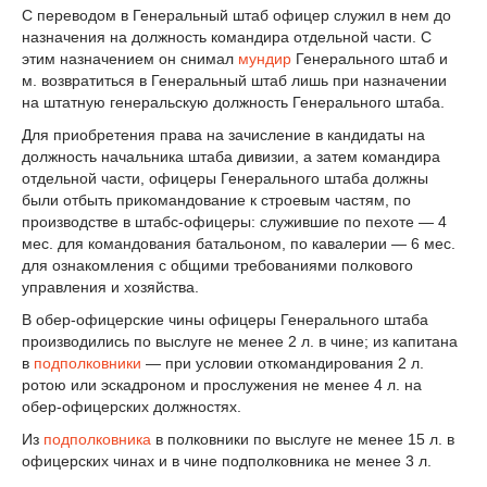
С переводом в Генеральный штаб офицер служил в нем до
назначения на должность командира отдельной части. С
этим назначением он снимал
мундир
Генерального штаб и
м. возвратиться в Генеральный штаб лишь при назначении
на штатную генеральскую должность Генерального штаба.
Для приобретения права на зачисление в кандидаты на
должность начальника штаба дивизии, а затем командира
отдельной части, офицеры Генерального штаба должны
были отбыть прикомандование к строевым частям, по
производстве в штабс-офицеры: служившие по пехоте — 4
мес. для командования батальоном, по кавалерии — 6 мес.
для ознакомления с общими требованиями полкового
управления и хозяйства.
В обер-офицерские чины офицеры Генерального штаба
производились по выслуге не менее 2 л. в чине; из капитана
в
подполковники
— при условии откомандирования 2 л.
ротою или эскадроном и прослужения не менее 4 л. на
обер-офицерских должностях.
Из
подполковника
в полковники по выслуге не менее 15 л. в
офицерских чинах и в чине подполковника не менее 3 л.