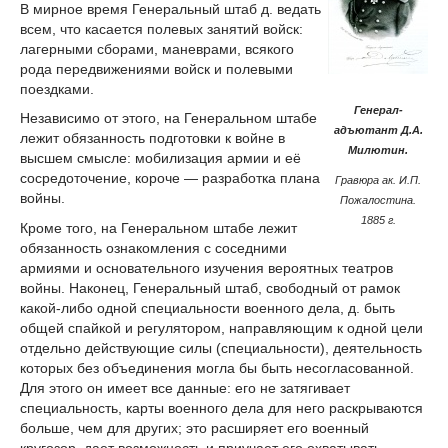
В мирное время Генеральный штаб д. ведать
всем, что касается полевых занятий войск:
лагерными сборами, маневрами, всякого
рода передвижениями войск и полевыми
поездками.
Генерал-
Независимо от этого, на Генеральном штабе
адъютант Д.А.
лежит обязанность подготовки к войне в
Милютин.
высшем смысле: мобилизация армии и её
сосредоточение, короче — разработка плана
Гравюра ак. И.П.
войны.
Пожалостина.
1885 г.
Кроме того, на Генеральном штабе лежит
обязанность ознакомления с соседними
армиями и основательного изучения вероятных театров
войны. Наконец, Генеральный штаб, свободный от рамок
какой-либо одной специальности военного дела, д. быть
общей спайкой и регулятором, направляющим к одной цели
отдельно действующие силы (специальности), деятельность
которых без объединения могла бы быть несогласованной.
Для этого он имеет все данные: его не затягивает
специальность, карты военного дела для него раскрываются
больше, чем для других; это расширяет его военный