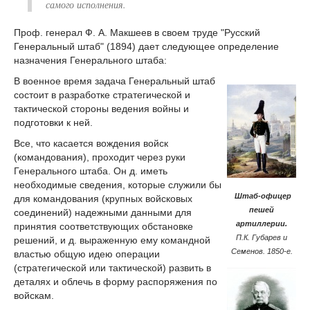
самого исполнения.
Проф. генерал Ф. А. Макшеев в своем труде "Русский
Генеральный штаб" (1894) дает следующее определение
назначения Генерального штаба:
В военное время задача Генеральный штаб
состоит в разработке стратегической и
тактической стороны ведения войны и
подготовки к ней.
Все, что касается вождения войск
(командования), проходит через руки
Генерального штаба. Он д. иметь
необходимые сведения, которые служили бы
Штаб-офицер
для командования (крупных войсковых
пешей
соединений) надежными данными для
артиллерии.
принятия соответствующих обстановке
П.К. Губарев и
решений, и д. выраженную ему командной
Семенов. 1850-е.
властью общую идею операции
(стратегической или тактической) развить в
деталях и облечь в форму распоряжения по
войскам.