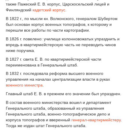
также Пажеский Е. В. корпус, Царскосельский лицей и
Финляндский
кадетский корпус
.
В 1822 г., по мысли кн. Волконского, генералом Шубертом
был основан корпус военных топографов, к которому и
перешли все работы по части картографии.
В 1826 г. повелено: училище колонновожатых упразднить и
впредь в квартирмейстерскую часть не переводить чинов
ниже поручика.
В 1827 г. свита Е. В. по квартирмейстерской части
переименована в Генеральный штаб.
В 1832 г. последовала реформа высшего военного
управления на началах централизации власти в руках
военного министра
.
Главный штаб Е. В. в прежнем его значении был упразднен.
В состав военного министерства вошел и департамент
Генерального штаба, образованный из управления
Генерального штаба, военно-топографическое депо и
корпуса топографов и вверенный
генерал-квартирмейстеру
.
Тогда же издан штат Генерального штаба.