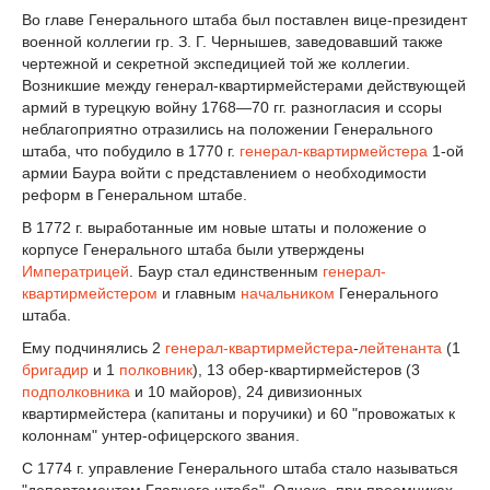
Во главе Генерального штаба был поставлен вице-президент
военной коллегии гр. З. Г. Чернышев, заведовавший также
чертежной и секретной экспедицией той же коллегии.
Возникшие между генерал-квартирмейстерами действующей
армий в турецкую войну 1768—70 гг. разногласия и ссоры
неблагоприятно отразились на положении Генерального
штаба, что побудило в 1770 г.
генерал-квартирмейстера
1-ой
армии Баура войти с представлением о необходимости
реформ в Генеральном штабе.
В 1772 г. выработанные им новые штаты и положение о
корпусе Генерального штаба были утверждены
Императрицей
. Баур стал единственным
генерал-
квартирмейстером
и главным
начальником
Генерального
штаба.
Ему подчинялись 2
генерал-квартирмейстера
-
лейтенанта
(1
бригадир
и 1
полковник
), 13 обер-квартирмейстеров (3
подполковника
и 10 майоров), 24 дивизионных
квартирмейстера (капитаны и поручики) и 60 "провожатых к
колоннам" унтер-офицерского звания.
С 1774 г. управление Генерального штаба стало называться
"департаментом Главного штаба". Однако, при преемниках