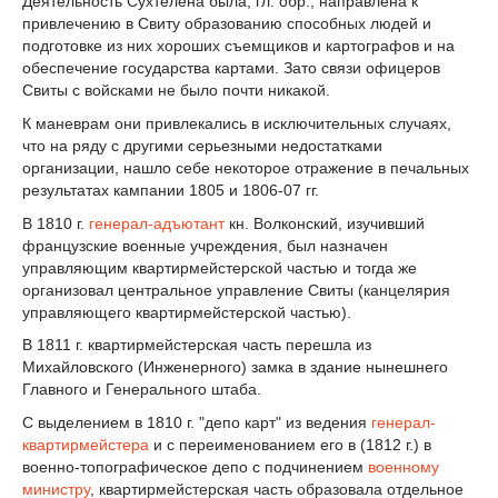
Деятельность Сухтелена была, гл. обр., направлена к
привлечению в Свиту образованию способных людей и
подготовке из них хороших съемщиков и картографов и на
обеспечение государства картами. Зато связи офицеров
Свиты с войсками не было почти никакой.
К маневрам они привлекались в исключительных случаях,
что на ряду с другими серьезными недостатками
организации, нашло себе некоторое отражение в печальных
результатах кампании 1805 и 1806-07 гг.
В 1810 г.
генерал-адъютант
кн. Волконский, изучивший
французские военные учреждения, был назначен
управляющим квартирмейстерской частью и тогда же
организовал центральное управление Свиты (канцелярия
управляющего квартирмейстерской частью).
В 1811 г. квартирмейстерская часть перешла из
Михайловского (Инженерного) замка в здание нынешнего
Главного и Генерального штаба.
С выделением в 1810 г. "депо карт" из ведения
генерал-
квартирмейстера
и с переименованием его в (1812 г.) в
военно-топографическое депо с подчинением
военному
министру
, квартирмейстерская часть образовала отдельное