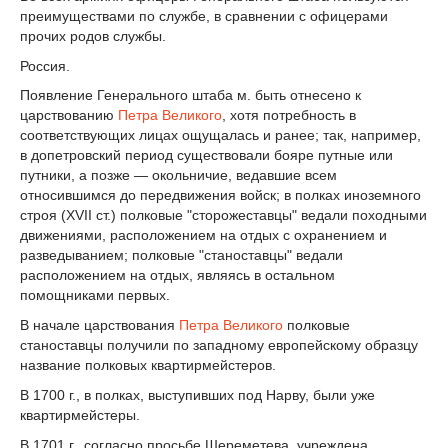
преимуществами по службе, в сравнении с офицерами
прочих родов службы.
Россия.
Появление Генерального штаба м. быть отнесено к
царствованию
Петра Великого
, хотя потребность в
соответствующих лицах ощущалась и ранее; так, например,
в допетровский период существовали бояре путные или
путники, а позже — окольничие, ведавшие всем
относившимся до передвижения войск; в полках иноземного
строя (XVII ст.) полковые "сторожеставцы" ведали походными
движениями, расположением на отдых с охранением и
разведыванием; полковые "станоставцы" ведали
расположением на отдых, являясь в остальном
помощниками первых.
В начале царствования
Петра Великого
полковые
станоставцы получили по западному европейскому образцу
название полковых квартирмейстеров.
В 1700 г., в полках, выступивших под Нарву, были уже
квартирмейстеры.
В 1701 г., согласно просьбе Шереметева, учреждена