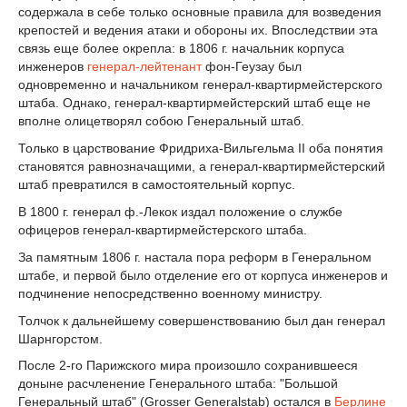
содержала в себе только основные правила для возведения
крепостей и ведения атаки и обороны их. Впоследствии эта
связь еще более окрепла: в 1806 г. начальник корпуса
инженеров
генерал-лейтенант
фон-Геузау был
одновременно и начальником генерал-квартирмейстерского
штаба. Однако, генерал-квартирмейстерский штаб еще не
вполне олицетворял собою Генеральный штаб.
Только в царствование Фридриха-Вильгельма II оба понятия
становятся равнозначащими, а генерал-квартирмейстерский
штаб превратился в самостоятельный корпус.
В 1800 г. генерал ф.-Лекок издал положение о службе
офицеров генерал-квартирмейстерского штаба.
За памятным 1806 г. настала пора реформ в Генеральном
штабе, и первой было отделение его от корпуса инженеров и
подчинение непосредственно военному министру.
Толчок к дальнейшему совершенствованию был дан генерал
Шарнгорстом.
После 2-го Парижского мира произошло сохранившееся
доныне расчленение Генерального штаба: "Большой
Генеральный штаб" (Grosser Generalstab) остался в
Берлине