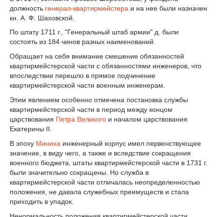
должность
генерал-квартирмейстера
и на нее были назначен
кн. А. Ф. Шаховской.
По штату 1711 г., "Генеральный штаб армии" д. были
состоять из 184 чинов разных наименований.
Обращает на себя внимание смешение обязанностей
квартирмейстерской части с обязанностями инженеров, что
впоследствии перешло в прямое подчинение
квартирмейстерской части военным инженерам.
Этим явлением особенно отмечена постановка службы
квартирмейстерской части в период между концом
царствования
Петра Великого
и началом царствования
Екатерины II.
В эпоху
Миниха
инженерный корпус имел первенствующее
значение, в виду чего, а также и вследствие сокращения
военного бюджета, штаты квартирмейстерской части в 1731 г.
были значительно сокращены. Но служба в
квартирмейстерской части отличалась неопределенностью
положения, не давала служебных преимуществ и стала
приходить в упадок.
Ненормальность положения квартирмейстерской части