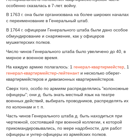
особенно сказалась в 7-лет. войну.
В 1763 г. она были организована на более широких началах
с переименование в Генеральный штаб.
В 1764 г. офицерам Генерального штаба были дано особое
обмундирование и снаряжение, как у офицеров
мушкетерских полков.
Число чинов Генерального штаба было увеличено до 40, в
мирное и военное время.
На каждую армию полагалось: 1
генерал-квартирмейстер
, 1
генерал-квартирмейстер
-
лейтенант
и несколько оберег-
квартирмейстеров и дивизионных квартирмейстеров.
Сверх того, особо по армиям распределялись "колоножные
офицеры"; они д. быть знать местный язык на театре
военных действий, выбирать проводников, распределять их
по колоннам и т. п.
Часть чинов Генерального штаба д. быть находиться при
чертежной, состоявшей при военной коллегии, к которой
прикомандировывались, по мере надобности, для работ
офицеры и унтер-офицеры из армейских полков.