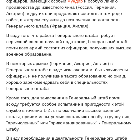
офицеров, имеющих особый
мундир
и особую линию
производства до известного чина (Россия, Германия,
Австрия); в других они продолжают состоять в том роде
войск, в котором служили до назначения на должность
Генерального штаба (Франция, Англия).
В виду того, что работа Генерального штаба требует
серьезной военно-научной подготовки, Генеральный штаб
почти всех армий состоит из офицеров, получивших высшее
военное образование.
В некоторых армиях (Германия, Австрия, Англия) в
Генеральном штабе в виде исключения м. быть зачислены
офицеры, и не получившие такого образования; но они д.
хорошо зарекомендовать себя в специальностях
Генерального штаба.
Кроме того, для зачисления в Генеральный штаб почти
всюду требуется особое испытание в пригодности к этой
службе в течение 1-2 л. по окончании высшей военной
школы, причем испытуемые составляют особую группу лиц
"причисленных" или "прикомандированных" к Генеральному
штабу.
В виду преобладания в деятельности Генерального штаба