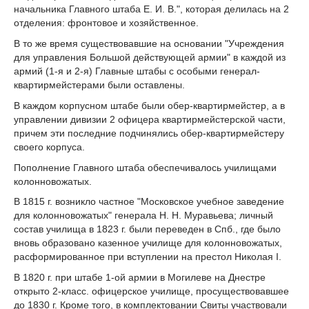
начальника Главного штаба Е. И. В.", которая делилась на 2
отделения: фронтовое и хозяйственное.
В то же время существовавшие на основании "Учреждения
для управления Большой действующей армии" в каждой из
армий (1-я и 2-я) Главные штабы с особыми генерал-
квартирмейстерами были оставлены.
В каждом корпусном штабе были обер-квартирмейстер, а в
управлении дивизии 2 офицера квартирмейстерской части,
причем эти последние подчинялись обер-квартирмейстеру
своего корпуса.
Пополнение Главного штаба обеспечивалось училищами
колонновожатых.
В 1815 г. возникло частное "Московское учебное заведение
для колонновожатых" генерала Н. Н. Муравьева; личный
состав училища в 1823 г. были переведен в Спб., где было
вновь образовано казенное училище для колонновожатых,
расформированное при вступлении на престол Николая I.
В 1820 г. при штабе 1-ой армии в Могилеве на Днестре
открыто 2-класс. офицерское училище, просуществовавшее
до 1830 г. Кроме того, в комплектовании Свиты участвовали