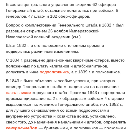
В состав центрального управления входило 62 офицера
Генеральный штаб, остальные полагались при войсках: 6
генералов, 47 штаб- и 182 обер-офицеров.
Вопрос о комплектовании Генерального штаба в 1832 г. был
разрешен открытием 26 ноября Императорской
Николаевской военной академии (см.).
Штат 1832 г. и его положение с течением времени
подверглись различным изменениям.
С 1834 г. разрешено дивизионных квартирмейстеров, вместо
положенных по штату капитанов и штабс-капитанов,
допускать в чине
подполковника
, а с 1839 г. и полковников.
В 1843 г. были объявлены особые условия, при которых
офицер Генерального штаба м. надеяться на назначение
начальником
корпусного штаба. Правила 1843 г. определяли
прикомандирование на 2 г. к образцовым войскам 4 старших
выдающихся полковников Генерального штаба, но с 1852 г.,
для лучшего ознакомления со всеми подробностями
внутреннего устройства и хозяйства войск, установлено,
сверх того, до назначения начальниками штабов, определять
генерал-майор
— бригадными, а полковников — полковыми