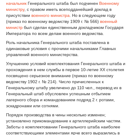
начальник
Генерального штаба был подчинен
Военному
министру
, с правом иметь всеподданейший доклад в
присутствии
военного министра
. Но в следующем году
(приказ по военному ведомству 1909 г. № 566)
военный
министр
был сделан единственным докладчиком Государя
Императора по всем делам военного ведомства.
Роль начальника Генерального штаба поставлена в
одинаковые условия с прочими начальниками Главных
управлений военного министерства.
Улучшению условий комплектования Генерального штаба и
прохождения в нем службы в первое 10-летие XX столетия
посвящено серьезное внимание (приказ по военному
ведомству 1902 г. № 214). Число причисленных к
Генеральному штабу увеличено до 110 чел., перевод их в
Генеральный штаб обусловлен успешным отбытием
лагерного сбора и командованием подряд 2 г. ротами,
эскадронами или сотнями.
Порядок производства в чины несколько изменен;
установлено прикомандование к артиллерийским частям.
Заботы о комплектовании Генерального штаба наиболее
соответствующими элементами ярче всего выразились в