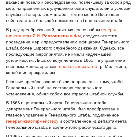
вакансий повело к расследованию, повлекшему за собой ряд
мер, направленных к улучшению быта слушателей и условий
службы в Генеральном штабе. Тем не менее Восточная
война застала большой некомплект в Генеральном штабе.
В ряду преобразований, начатых после войны
генерал-
адъютантом
Я.И. Ростовцевым 4-м
, следует отметить
проведение мер к предоставлению офицерам Генерального
штаба более широкого служебного движения. Однако, все
последующие мероприятия, не имели надлежащей
устойчивости. Лишь со вступлением в 1861 г. в управление
военным министерством
генерал-адъютанта
гр. Милютина,
колебания прекратились.
Главные преобразования были направлены к тому, чтобы
Генеральный штаб, не составляя специального
установления, обнял собою все отрасли штабной службы.
В 1863 г. центральный орган Генерального штаба,
департамент Генерального штаба, был преобразован в
главное управление Генерального штаба, подчиненное
генерал-квартирмейстеру
и составленное из департамента
Генерального штаба и военно-топографического депо.
В 1865 г. последовало соединение Генерального штаба и