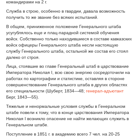
командирами на 2 г.
Служба в строю, особенно в гвардии, давала возможность
получить то же звание без всяких испытаний.
В общем, приниженное положение Генерального штаба
усугублялось еще и плац-парадной системой обучения
войск. Собственно только находившиеся в составе кавказских
войск офицеры Генерального штаба несли настоящую
службу Генерального штаба, остальной же состав его стоял
далеко от строя.
Лица, стоявшие во главе Генеральный штаб в царствование
Императора Николая I, всю свою энергию сосредоточили на
работах по картографии и статистике, оставляя в стороне
совершенствование Генерального штаба в других областях
его специальности (Шуберт, 1834—48;
генерал-адъютант
Берг, 1843—55).
Тяжелые и ненормальные условия службы в Генеральном
штабе повели к тому, что в конце царствования Императора
Николая I возникло опасение не найти желающих служить в
Генеральном штабе.
Поступление в 1851 г. в академию всего 7 чел. на 20-25