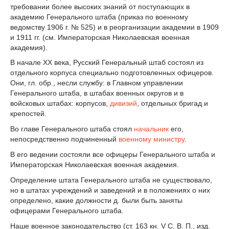
требовании более высоких знаний от поступающих в
академию Генерального штаба (приказ по военному
ведомству 1906 г. № 525) и в реорганизации академии в 1909
и 1911 гг. (см. Императорская Николаевская военная
академия).
В начале XX века, Русский Генеральный штаб состоял из
отдельного корпуса специально подготовленных офицеров.
Они, гл. обр., несли службу: в Главном управлении
Генерального штаба, в штабах военных округов и в
войсковых штабах: корпусов,
дивизий
, отдельных бригад и
крепостей.
Во главе Генерального штаба стоял
начальник
его,
непосредственно подчиненный
военному министру
.
В его ведении состояли все офицеры Генерального штаба и
Императорская Николаевская военная академия.
Определение штата Генерального штаба не существовало,
но в штатах учреждений и заведений и в положениях о них
определено, какие должности д. были быть заняты
офицерами Генерального штаба.
Наше военное законодательство (ст. 163 кн. V С. В. П., изд.