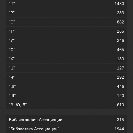
"П"
1430
"Р"
283
"С"
882
"Т"
265
"У"
246
"Ф"
465
"Х"
180
"Ц"
127
"Ч"
192
"Ш"
446
"Щ"
120
"Э, Ю, Я"
610
Библиография Ассоциации
315
"Библиотека Ассоциации"
1944