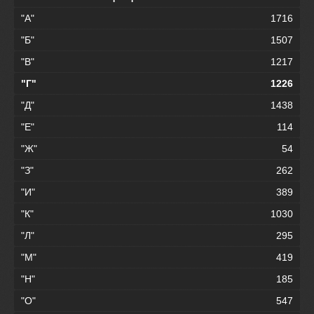
"А"
1716
"Б"
1507
"В"
1217
"Г"
1226
"Д"
1438
"Е"
114
"Ж"
54
"З"
262
"И"
389
"К"
1030
"Л"
295
"М"
419
"Н"
185
"О"
547