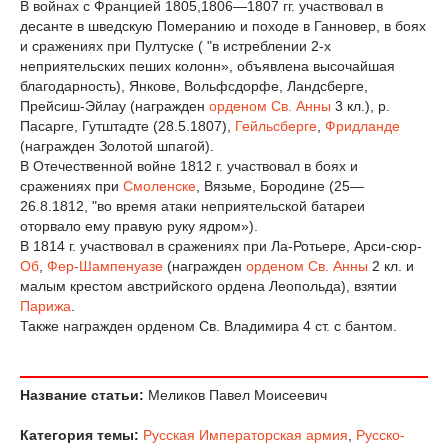
В войнах с Францией 1805,1806—1807 гг. участвовал в
десанте в шведскую Померанию и походе в Ганновер, в боях
и сражениях при Пултуске ( "в истреблении 2-х
неприятельских пеших колонн», объявлена высочайшая
благодарность), Янкове, Вольфсдорфе, Ландсберге,
Прейсиш-Эйлау (награжден
орденом Св. Анны
3 кл.), р.
Пасарге, Гутштадте (28.5.1807),
Гейльсберге
,
Фридланде
(награжден Золотой шпагой).
В Отечественной войне 1812 г. участвовал в боях и
сражениях при
Смоленске
, Вязьме, Бородине (25—
26.8.1812, "во время атаки неприятельской батареи
оторвало ему правую руку ядром»).
В 1814 г. участвовал в сражениях при Ла-Ротьере, Арси-сюр-
Об
,
Фер-Шампенуазе
(награжден
орденом Св. Анны
2 кл. и
малым крестом австрийского ордена Леопольда), взятии
Парижа
.
Также награжден орденом Св. Владимира 4 ст. с бантом.
Название статьи:
Меликов Павел Моисеевич
Категория темы:
Русская Императорская армия
,
Русско-