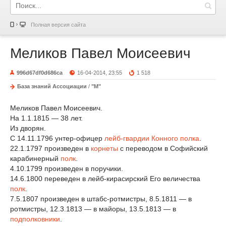
Полная версия сайта
Меликов Павел Моисеевич
996d67df0d686ca
16-04-2014, 23:55
1 518
База знаний Ассоциации
/
"М"
Меликов Павел Моисеевич.
На 1.1.1815 — 38 лет.
Из дворян.
С 14.11.1796 унтер-офицер
лейб-гвардии Конного полка
.
22.1.1797 произведен в
корнеты
с переводом в Софийский
карабинерный
полк
.
4.10.1799 произведен в поручики.
14.6.1800 переведен в лейб-кирасирский Его величества
полк
.
7.5.1807 произведен в штабс-ротмистры, 8.5.1811 — в
ротмистры, 12.3.1813 — в майоры, 13.5.1813 — в
подполковники
.