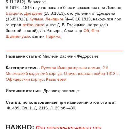
5.11.1812), Борисове.
В 1813—1814 гг. участвовал в боях и сражениях при Люцене,
Бауцене
,
Дрездене
(15.8.1813), отступлении от Дрездена
(16.8.1813),
Кульме
,
Лейпциге
(4—6.10.1813, находился при
генерал-
лейтенанте
князе Д. В. Голицыне, награжден
Золотой шпагой), Ла-Ротьере, Арси-сюр-
Об
,
Фер-
Шампенуазе
, взятии
Парижа
.
Название статьи:
Мюлейн Василий Федорович
Категория темы:
Русская Императорская армия
,
2-й
Московский кадетский корпус
,
Отечественная война 1812 г.
,
Офицерский корпус
,
Кавалерия
Источник статьи:
Древлехранилище
Статьи, использованные при написании этой статьи:
Ф. 489. Оп. 1. Д. 2116. Л. 29 об,—30.
ВАЖНО:
При перепечатывании или