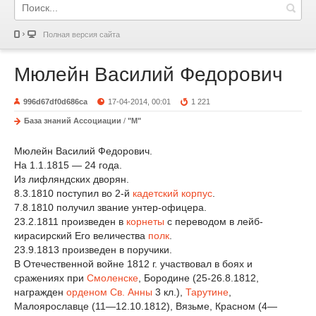
Полная версия сайта
Мюлейн Василий Федорович
996d67df0d686ca
17-04-2014, 00:01
1 221
База знаний Ассоциации
/
"М"
Мюлейн Василий Федорович.
На 1.1.1815 — 24 года.
Из лифляндских дворян.
8.3.1810 поступил во 2-й
кадетский корпус
.
7.8.1810 получил звание унтер-офицера.
23.2.1811 произведен в
корнеты
с переводом в лейб-
кирасирский Его величества
полк
.
23.9.1813 произведен в поручики.
В Отечественной войне 1812 г. участвовал в боях и
сражениях при
Смоленске
, Бородине (25-26.8.1812,
награжден
орденом Св. Анны
3 кл.),
Тарутине
,
Малоярославце (11—12.10.1812), Вязьме, Красном (4—