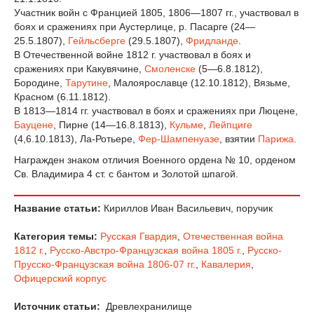
Участник войн с Францией 1805, 1806—1807 гг., участвовал в
боях и сражениях при Аустерлице, р. Пасарге (24—
25.5.1807),
Гейльсберге
(29.5.1807),
Фридланде
.
В Отечественной войне 1812 г. участвовал в боях и
сражениях при Какувячине,
Смоленске
(5—6.8.1812),
Бородине,
Тарутине
, Малоярославце (12.10.1812), Вязьме,
Красном (6.11.1812).
В 1813—1814 гг. участвовал в боях и сражениях при Люцене,
Бауцене
, Пирне (14—16.8.1813),
Кульме
,
Лейпциге
(4,6.10.1813), Ла-Ротьере,
Фер-Шампенуазе
, взятии
Парижа
.
Награжден знаком отличия Военного ордена № 10, орденом
Св. Владимира 4 ст. с бантом и Золотой шпагой.
Название статьи:
Кириллов Иван Васильевич, поручик
Категория темы:
Русская Гвардия
,
Отечественная война
1812 г.
,
Русско-Австро-Французская война 1805 г.
,
Русско-
Прусско-Французская война 1806-07 гг.
,
Кавалерия
,
Офицерский корпус
Источник статьи:
Древлехранилище