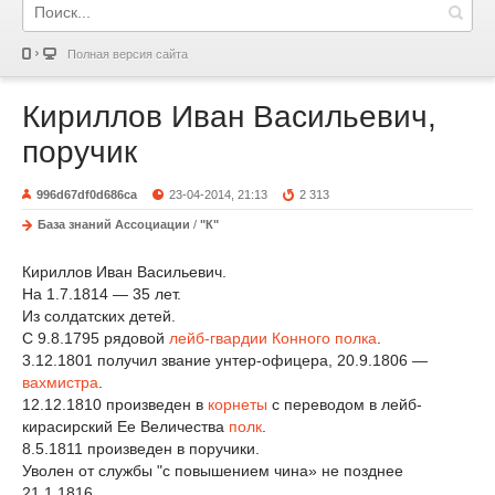
Полная версия сайта
Кириллов Иван Васильевич,
поручик
996d67df0d686ca
23-04-2014, 21:13
2 313
База знаний Ассоциации
/
"К"
Кириллов Иван Васильевич.
На 1.7.1814 — 35 лет.
Из солдатских детей.
С 9.8.1795 рядовой
лейб-гвардии Конного полка
.
3.12.1801 получил звание унтер-офицера, 20.9.1806 —
вахмистра
.
12.12.1810 произведен в
корнеты
с переводом в лейб-
кирасирский Ее Величества
полк
.
8.5.1811 произведен в поручики.
Уволен от службы "с повышением чина» не позднее
21.1.1816.