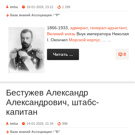
imha
19-01-2026, 23:12
1 299
База знаний Ассоциации
/
"Р"
1866-1933,
адмирал
,
генерал-адъютант
,
Великий князь
Внук императора Николая
I. Окончил
Морской корпус
. ... ...
Читать ...
0
Бестужев Александр
Александрович, штабс-
капитан
imha
14-01-2026, 21:34
998
База знаний Ассоциации
/
"Б"