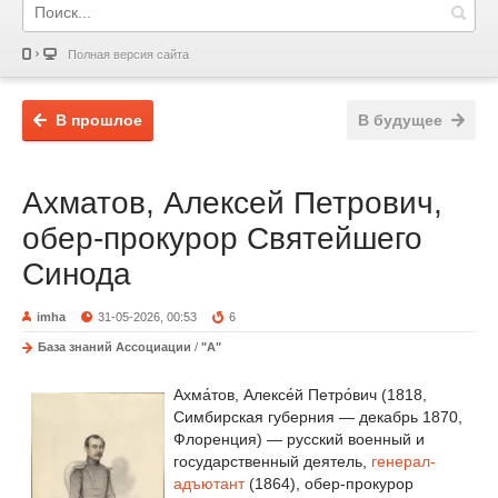
Полная версия сайта
В прошлое
В будущее
Ахматов, Алексей Петрович,
обер-прокурор Святейшего
Синода
imha
31-05-2026, 00:53
6
База знаний Ассоциации
/
"А"
Ахма́тов, Алексе́й Петро́вич (1818,
Симбирская губерния — декабрь 1870,
Флоренция) — русский военный и
государственный деятель,
генерал-
адъютант
(1864), обер-прокурор