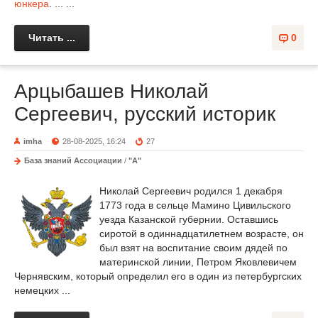
юнкера
. ... ...
Читать ...
0
Арцыбашев Николай
Сергеевич, русский историк
imha
28-08-2025, 16:24
27
База знаний Ассоциации
/
"А"
Николай Сергеевич родился 1 декабря
1773 года в сельце Мамино Цивильского
уезда Казанской губернии. Оставшись
сиротой в одиннадцатилетнем возрасте, он
был взят на воспитание своим дядей по
материнской линии, Петром Яковлевичем
Чернявским, который определил его в один из петербургских
немецких ...