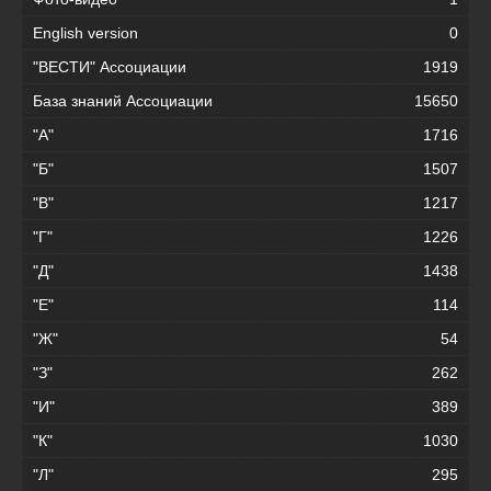
English version
0
"ВЕСТИ" Ассоциации
1919
База знаний Ассоциации
15650
"А"
1716
"Б"
1507
"В"
1217
"Г"
1226
"Д"
1438
"Е"
114
"Ж"
54
"З"
262
"И"
389
"К"
1030
"Л"
295