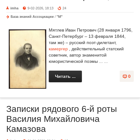
imha
9-02-2026, 18:13
24
База знаний Ассоциации
/
"М"
Мятлев Иван Петрович (28 января 1796,
Санкт-Петербург – 13 февраля 1844,
там же) – русский поэт-дилетант,
камергер
, действительный статский
советник, автор знаменитой
юмористической поэмы ... ...
Читать ...
0
Записки рядового 6-й роты
Василия Михайловича
Камазова