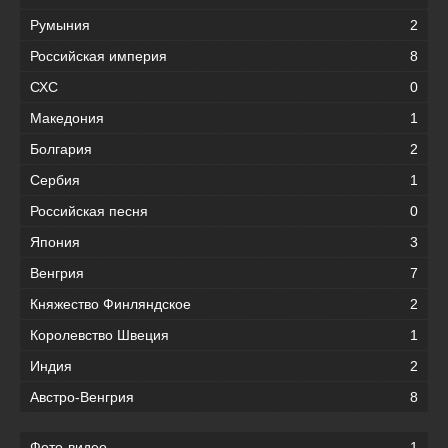
Румыния
2
Российская империя
8
СХС
0
Македония
1
Болгария
2
Сербия
1
Российская песня
0
Япония
3
Венгрия
7
Княжество Финляндское
2
Королевство Швеция
1
Индия
2
Австро-Венгрия
8
Фото-видео
1