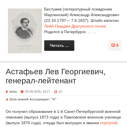
Бестужев (литературный псевдоним
Марлинский) Александр Александрович
(23.10.1797— 7.6.1837). Штабс-капитан
Лейб-Гвардии Драгунского полка
.
Родился в Петербурге. ... ...
Читать ...
0
Астафьев Лев Георгиевич,
генерал-лейтенант
imha
29-09-2025, 19:17
10
База знаний Ассоциации
/
"А"
Он получил образование в 1-й Санкт-Петербургской военной
гимназии (выпуск 1873 года) и Павловском военном училище
(выпуск 1876 года), откуда был выпущен в звании
портупей-