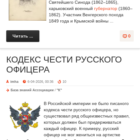
Святейшего Синода (1862–1865),
харьковский военный
губернатор
(1860–
1862). Участник Венгерского похода
1849 года и Крымской войны ...
Читать ...
0
КОДЕКС ЧЕСТИ РУССКОГО
ОФИЦЕРА
imha
6-04-2026, 00:36
10
База знаний Ассоциации
/
"К"
В Российской империи не было писаного
кодекса чести русского офицера, но
существовал ряд общеизвестных правил,
которых должен был придерживаться
каждый офицер. К примеру, русский
офицер не мог жениться на артистке