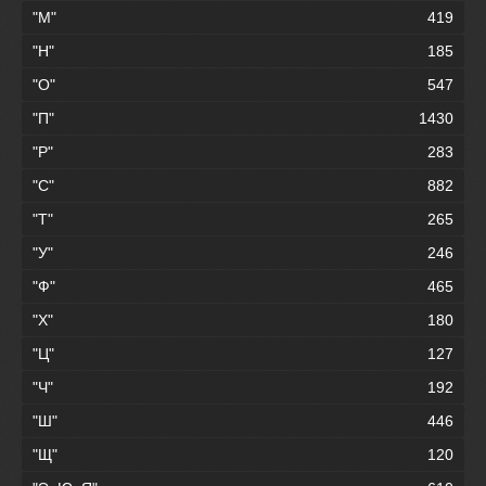
"М"
419
"Н"
185
"О"
547
"П"
1430
"Р"
283
"С"
882
"Т"
265
"У"
246
"Ф"
465
"Х"
180
"Ц"
127
"Ч"
192
"Ш"
446
"Щ"
120