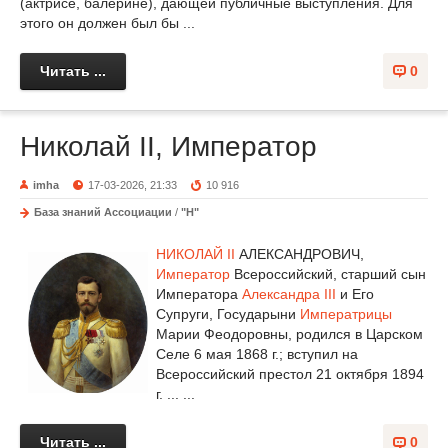
(актрисе, балерине), дающей публичные выступления. Для
этого он должен был бы ...
Читать ...
0
Николай II, Император
imha
17-03-2026, 21:33
10 916
База знаний Ассоциации
/
"Н"
НИКОЛАЙ II
АЛЕКСАНДРОВИЧ,
Император
Всероссийский, старший сын
Императора
Александра III
и Его
Супруги, Государыни
Императрицы
Марии Феодоровны, родился в Царском
Селе 6 мая 1868 г.; вступил на
Всероссийский престол 21 октября 1894
г. ... ...
Читать ...
0