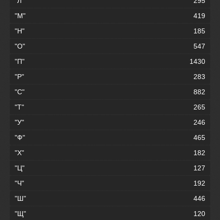
"Л"
295
"М"
419
"Н"
185
"О"
547
"П"
1430
"Р"
283
"С"
882
"Т"
265
"У"
246
"Ф"
465
"Х"
182
"Ц"
127
"Ч"
192
"Ш"
446
"Щ"
120