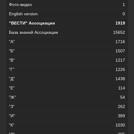
Фото-видео
1
English version
0
"ВЕСТИ" Ассоциации
1919
База знаний Ассоциации
15652
"А"
1716
"Б"
1507
"В"
1217
"Г"
1226
"Д"
1438
"Е"
114
"Ж"
54
"З"
262
"И"
389
"К"
1030