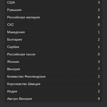
США
3
Румыния
2
Российская империя
8
СХС
0
Македония
1
Болгария
2
Сербия
1
Российская песня
0
Япония
3
Венгрия
7
Княжество Финляндское
2
Королевство Швеция
1
Индия
2
Австро-Венгрия
8