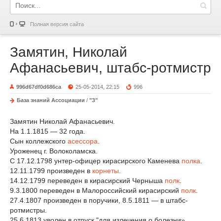
Полная версия сайта
Замятин, Николай
Афанасьевич, штабс-ротмистр
996d67df0d686ca
25-05-2014, 22:15
996
База знаний Ассоциации
/
"З"
Замятин Николай Афанасьевич.
На 1.1.1815 — 32 года.
Сын коллежского
асессора
.
Уроженец г. Волоколамска.
С 17.12.1798 унтер-офицер кирасирского Каменева
полка
.
12.11.1799 произведен в
корнеты
.
14.12.1799 переведен в кирасирский Черныша
полк
.
9.3.1800 переведен в Малороссийский кирасирский
полк
.
27.4.1807 произведен в поручики, 8.5.1811 — в штабс-
ротмистры.
25.6.1813 уволен в отпуск "для излечения о болезни».