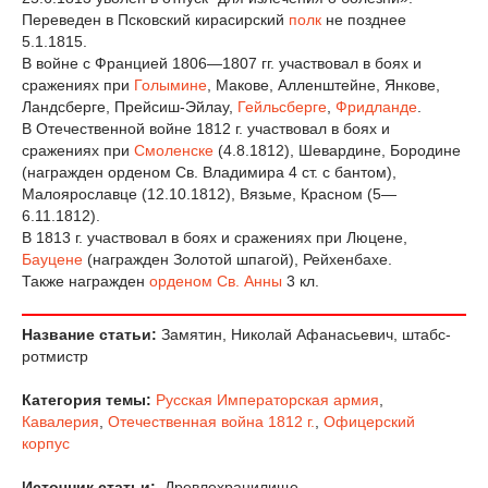
Переведен в Псковский кирасирский
полк
не позднее
5.1.1815.
В войне с Францией 1806—1807 гг. участвовал в боях и
сражениях при
Голымине
, Макове, Алленштейне, Янкове,
Ландсберге, Прейсиш-Эйлау,
Гейльсберге
,
Фридланде
.
В Отечественной войне 1812 г. участвовал в боях и
сражениях при
Смоленске
(4.8.1812), Шевардине, Бородине
(награжден орденом Св. Владимира 4 ст. с бантом),
Малоярославце (12.10.1812), Вязьме, Красном (5—
6.11.1812).
В 1813 г. участвовал в боях и сражениях при Люцене,
Бауцене
(награжден Золотой шпагой), Рейхенбахе.
Также награжден
орденом Св. Анны
3 кл.
Название статьи:
Замятин, Николай Афанасьевич, штабс-
ротмистр
Категория темы:
Русская Императорская армия
,
Кавалерия
,
Отечественная война 1812 г.
,
Офицерский
корпус
Источник статьи:
Древлехранилище