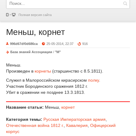
Полная версия сайта
Меньш, корнет
996d67df0d686ca
25-05-2014, 22:37
916
База знаний Ассоциации
/
"М"
Меньш.
Произведен в
корнеты
(старшинство с 8.5.1811).
Служил в Малороссийском кирасирском
полку
.
Участник Бородинского сражения 1812 г.
Убит в сражении не позднее 13.3.1813.
Название статьи:
Меньш,
корнет
Категория темы:
Русская Императорская армия
,
Отечественная война 1812 г.
,
Кавалерия
,
Офицерский
корпус