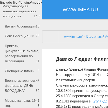
{include file="engine/modules/saperu/head.php"}
Международная
WWW.IMHA.RU
военно-историческая
ассоциация
140
Друзья Ассоциации
13
Совет Ассоциации
25
www.imha.ru/
»
База знаний А
Приказы,
циркулярные письма,
распоряжения по
Давико Людвиг Фили
Ассоциации
11
Давико (Девико) Людвиг Филип
Сценарные планы
5
На вторую половину 1814 г. — 3
Из итальянских дворян.
Военно-исторический
Служил майором в американск
фестиваль "ДЕНЬ
10.8.1806 принят на русскую 
БОРОДИНА"
62
25.4.1808 переведен в Свиту е
Москва за нами. 1941
8.2.1811 переведен в
Курляндс
год.
8
28.5.1811 произведен в майоры