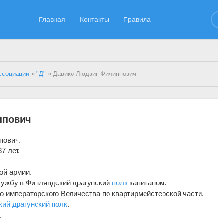
Главная
Контакты
Правила
ссоциации
»
"Д"
» Давико Людвиг Филиппович
ппович
пович.
7 лет.
ой армии.
службу в Финляндский драгунский
полк
капитаном.
го императорского Величества по квартирмейстерской части.
кий драгунский полк
.
.