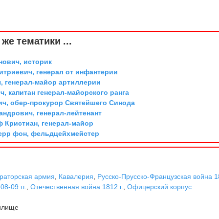
же тематики ...
ович, историк
триевич, генерал от инфантерии
, генерал-майор артиллерии
, капитан генерал-майорского ранга
ич, обер-прокурор Святейшего Синода
андрович, генерал-лейтенант
ф Кристиан, генерал-майор
ерр фон, фельдцейхмейстер
раторская армия
,
Кавалерия
,
Русско-Прусско-Французская война 1
8-09 гг.
,
Отечественная война 1812 г.
,
Офицерский корпус
илище