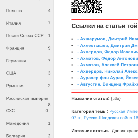
Польша
4
Италия
7
Ссылки на статьи той 
Песни Союза ССР
1
-
Ахшарумов, Дмитрий Иван
-
Ахлестышев, Дмитрий Дми
Франция
9
-
Ахвердов, Федор Исаевич
-
Ахматов, Федор Антонович
Германия
7
-
Ахматов, Алексей Петров
-
Ахвердов, Николай Алекс
США
3
-
Аурахер фон Аурах, Йозе
-
Августин, Винценц Фрайх
Румыния
2
Российская империя
Название статьи:
{title}
8
СХС
0
Категория темы:
Русская Импе
07 гг.
,
Русско-Шведская война 180
Македония
1
Источник статьи:
Древлехран
Болгария
2