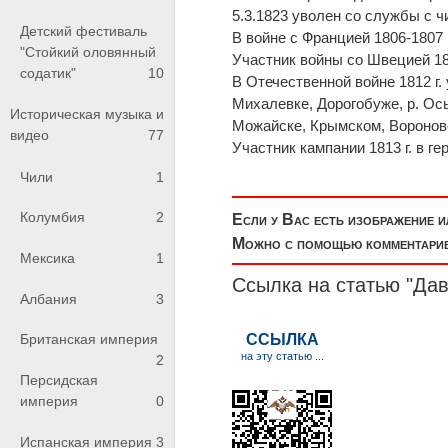
5.3.1823 уволен со службы с 
Детский фестиваль
В войне с Францией 1806-1807 
"Стойкий оловянный
Участник войны со Швецией 180
содатик"
10
В Отечественной войне 1812 г.
Михалевке, Дорогобуже, р. Ось
Историческая музыка и
Можайске, Крымском, Воронове,
видео
77
Участник кампании 1813 г. в г
Чили
1
Колумбия
2
Если у Вас есть изображение 
Можно с помощью комментариев
Мексика
1
Ссылка на статью "Да
Албания
3
Британская империя
2
Персидская
империя
0
Испанская империя
3