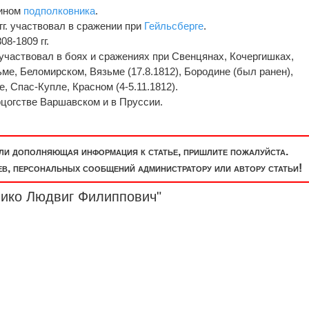
чином
подполковника
.
гг. участвовал в сражении при
Гейльсберге
.
8-1809 гг.
 участвовал в боях и сражениях при Свенцянах, Кочергишках,
ме, Беломирском, Вязьме (17.8.1812), Бородине (был ранен),
 Спас-Купле, Красном (4-5.11.1812).
ерцогстве Варшавском и в Пруссии.
или дополняющая информация к статье, пришлите пожалуйста.
, персональных сообщений администратору или автору статьи!
вико Людвиг Филиппович"