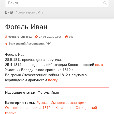
Полная версия сайта
Фогель Иван
996d67df0d686ca
27-05-2014, 22:06
943
База знаний Ассоциации
/
"Ф"
Фогель Иван.
28.5.1811 произведен в поручики.
25.4.1814 переведен в лейб-гвардии Конно-егерский
полк
.
Участник Бородинского сражения 1812 г.
Во время Отечественной войны 1812 г. служил в
Курляндском драгунском
полку
.
Название статьи:
Фогель Иван
Категория темы:
Русская Императорская армия
,
Отечественная война 1812 г.
,
Кавалерия
,
Офицерский
корпус