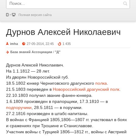
Полная версия сайта
Дурнов Алексей Николаевич
imha
27-05-2014, 22:45
1 435
База знаний Ассоциации
/
"Д"
Дурнов Алексей Николаевич.
На 1.1.1812 — 28 лет.
Из дворян Новороссийской губ.
18.5.1802 юнкер Черниговского драгунского
полка
.
21.5.1803 переведен в
Новороссийский драгунский полк
.
22.10.1803 получил звание фанен-юнкера.
1.6.1809 произведен в прапорщики, 17.3.1810 — в
подпоручики
, 28.5.1811 — в поручики.
27.2.1816 произведен в штабс-капитаны.
В войнах с Францией 1805,1806—1807 гг. участвовал в боях
и сражениях при Трошине и Станиславове.
Участник войны с Турцией 1806—1812 гг., войны с Австрией