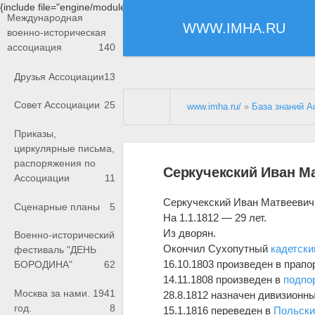
{include file="engine/modules/saperu/head.php"}
Международная
WWW.IMHA.RU
военно-историческая
ассоциация
140
Друзья Ассоциации
13
Совет Ассоциации
25
www.imha.ru/
»
База знаний А
Приказы,
циркулярные письма,
распоряжения по
Серкучекский Иван М
Ассоциации
11
Серкучекский Иван Матвеевич
Сценарные планы
5
На 1.1.1812 — 29 лет.
Из дворян.
Военно-исторический
Окончил Сухопутный
кадетски
фестиваль "ДЕНЬ
16.10.1803 произведен в прап
БОРОДИНА"
62
14.11.1808 произведен в
подпо
Москва за нами. 1941
28.8.1812 назначен дивизион
год.
8
15.1.1816 переведен в
Польски