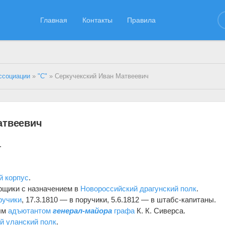
Главная
Контакты
Правила
ссоциации
»
"С"
» Серкучекский Иван Матвеевич
атвеевич
.
й корпус
.
орщики с назначением в
Новороссийский драгунский полк
.
ручики
, 17.3.1810 — в поручики, 5.6.1812 — в штабс-капитаны.
ным
адъютантом
генерал-майора
графа
К. К. Сиверса.
й уланский полк
.