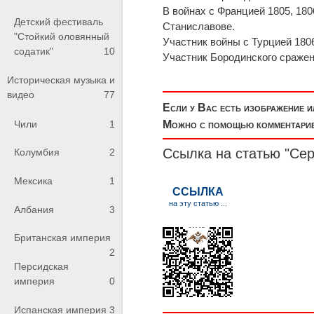
В войнах с Францией 1805, 180
Детский фестиваль
Станиславове.
"Стойкий оловянный
Участник войны с Турцией 1806
содатик"
10
Участник Бородинского сражени
Историческая музыка и
видео
77
Если у Вас есть изображение 
Чили
1
Можно с помощью комментариев
Ссылка на статью "Се
Колумбия
2
Мексика
1
Албания
3
Британская империя
2
Персидская
империя
0
Испанская империя
3