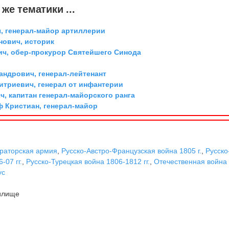
же тематики ...
, генерал-майор артиллерии
ович, историк
ич, обер-прокурор Святейшего Синода
андрович, генерал-лейтенант
триевич, генерал от инфантерии
, капитан генерал-майорского ранга
ф Кристиан, генерал-майор
раторская армия
,
Русско-Австро-Французская война 1805 г.
,
Русско
-07 гг.
,
Русско-Турецкая война 1806-1812 гг.
,
Отечественная война
ус
илище