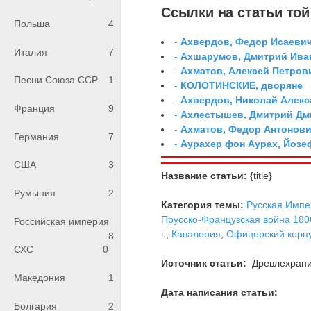
Ссылки на статьи той 
Польша
4
-
Ахвердов, Федор Исаевич
Италия
7
-
Ахшарумов, Дмитрий Иван
-
Ахматов, Алексей Петров
Песни Союза ССР
1
-
КОЛОТИНСКИЕ, дворяне
-
Ахвердов, Николай Алекс
Франция
9
-
Ахлестышев, Дмитрий Дми
-
Ахматов, Федор Антонович
Германия
7
-
Аурахер фон Аурах, Йозе
США
3
Название статьи:
{title}
Румыния
2
Категория темы:
Русская Импе
Прусско-Французская война 1806
Российская империя
г.
,
Кавалерия
,
Офицерский корп
8
СХС
0
Источник статьи:
Древлехран
Македония
1
Дата написания статьи:
Болгария
2