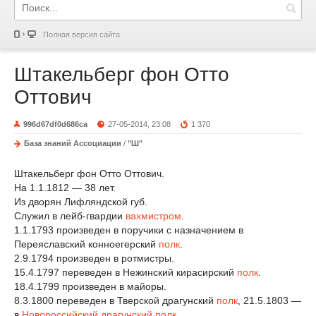
Полная версия сайта
Штакельберг фон Отто
Оттович
996d67df0d686ca
27-05-2014, 23:08
1 370
База знаний Ассоциации
/
"Ш"
Штакельберг фон Отто Оттович.
На 1.1.1812 — 38 лет.
Из дворян Лифляндской губ.
Служил в лейб-гвардии
вахмистром
.
1.1.1793 произведен в поручики с назначением в
Переяславский конноегерский
полк
.
2.9.1794 произведен в ротмистры.
15.4.1797 переведен в Нежинский кирасирский
полк
.
18.4.1799 произведен в майоры.
8.3.1800 переведен в Тверской драгунский
полк
, 21.5.1803 —
в
Новороссийский драгунский полк
.