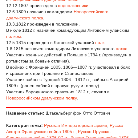
12.12.1807 произведен в
подполковники
.
12.6.1809 назначен командиром
Новороссийского
драгунского полка
.
19.3.1812 произведен в полковники.
В июле 1812 г. назначен командующим Литовским уланским
полком
.
12.5.1815 переведен в Литовский уланский
полк
.
1.6.1815 назначен командиром Литовского уланского
полка
.
Участник военных действий в Польше в 1794 г. (произведен в
ротмистры за боевые отличия).
В войнах с Францией 1805, 1806—1807 гг. участвовал в боях
и сражениях при Трошине и Станиславове.
Участник войны с Турцией 1806—1812 гг., войны с Австрией
1809 г. (ранен саблей в правую руку и голову).
Участник Бородинского сражения 1812 г., служил в
Новороссийском драгунском полку
.
Название статьи:
Штакельберг фон Отто Оттович
Категория темы:
Русская Императорская армия
,
Русско-
Австро-Французская война 1805 г.
,
Русско-Прусско-
Французская война 1806-07 гг.
,
Русско-Турецкая война 1806-