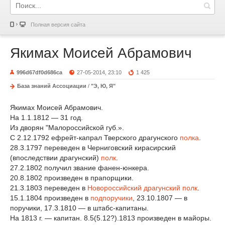
Полная версия сайта
Якимах Моисей Абрамович
996d67df0d686ca
27-05-2014, 23:10
1 425
База знаний Ассоциации
/
"Э, Ю, Я"
Якимах Моисей Абрамович.
На 1.1.1812 — 31 год.
Из дворян "Малороссийской губ.».
С 2.12.1792 ефрейт-капрал Тверского драгунского
полка
.
28.3.1797 переведен в Черниговский кирасирский
(впоследствии драгунский)
полк
.
27.2.1802 получил звание фанен-юнкера.
20.8.1802 произведен в прапорщики.
21.3.1803 переведен в
Новороссийский драгунский полк
.
15.1.1804 произведен в
подпоручики
, 23.10.1807 — в
поручики, 17.3.1810 — в штабс-капитаны.
На 1813 г. — капитан. 8.5(5.12?).1813 произведен в майоры.