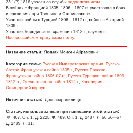
23.1(?).1816 уволен со службы
подполковником
.
В войнах с Францией 1805, 1806—1807 гг. участвовал в боях
и сражениях при Трошине и Станиславове.
Участник войны с Турцией 1806—1812 гг., войны с Австрией
1809 г.
Участник Бородинского сражения 1812 г., служил в
Новороссийском драгунском полку
.
Название статьи:
Якимах Моисей Абрамович
Категория темы:
Русская Императорская армия
,
Русско-
Австро-Французская война 1805 г.
,
Русско-Прусско-
Французская война 1806-07 гг.
,
Русско-Турецкая война 1806-
1812 гг.
,
Отечественная война 1812 г.
,
Кавалерия
,
Офицерский корпус
Источник статьи:
Древлехранилище
Статьи, использованные при написании этой статьи:
Ф. 407. Оп. 1. Д. 2225; Ф. 489. Оп. 1. Д. 2487. Л. 56 об—57;
Д. 2489. Л. 31.