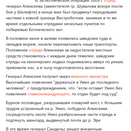
В За-Ботнической операции 1809 г.
отряд
генерал Алексеева (заместителя гр. Шувалова вскоре после
боя у Шелефте) в конце мая был продвинут передовыми
частями к южной границе Вестроботнии, занимая в то же
время отдельными отрядами несколько пунктов по
побережью Ботнического зал.
В половине июня в заливе появились шведские суда и,
овладев морем, начали перехватывать наши транспорты.
Положение
отряда
Алексеева за недостатком местных
средств становилось с каждым днем тяжелее, шведские
отряды на канонерских лодках поднимались вверх по рекам,
тревожили нас, а в тылу подготовлялось восстание.
Генерал Алексеев получил через
военного министра
Высочайшее повеление "держаться в Умео до последнего
человека", с предупреждением, что, "если оставит Умео без
повеления
главнокомандующего
, то отдан будет под суд".
Бурное половодье, разрушившее плавучий мост, с большим
трудом устроенный на р. Умео, побудило Алексеева
сосредоточить около Умео разбросанные части отряда и
подтянуть авангард, выдвинутый почти до р. Эре.
В это время генерал Сандельс решил внезапным