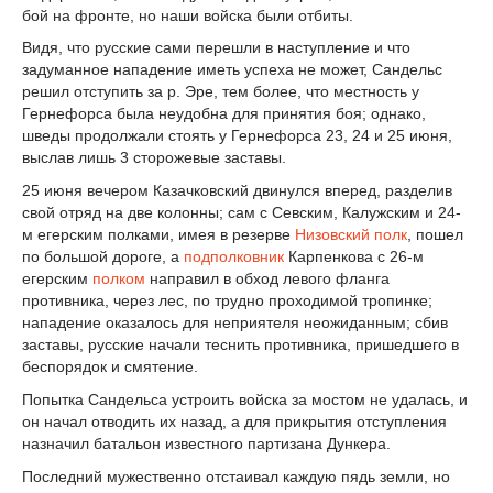
бой на фронте, но наши войска были отбиты.
Видя, что русские сами перешли в наступление и что
задуманное нападение иметь успеха не может, Сандельс
решил отступить за р. Эре, тем более, что местность у
Гернефорса была неудобна для принятия боя; однако,
шведы продолжали стоять у Гернефорса 23, 24 и 25 июня,
выслав лишь 3 сторожевые заставы.
25 июня вечером Казачковский двинулся вперед, разделив
свой отряд на две колонны; сам с Севским, Калужским и 24-
м егерским полками, имея в резерве
Низовский полк
, пошел
по большой дороге, а
подполковник
Карпенкова с 26-м
егерским
полком
направил в обход левого фланга
противника, через лес, по трудно проходимой тропинке;
нападение оказалось для неприятеля неожиданным; сбив
заставы, русские начали теснить противника, пришедшего в
беспорядок и смятение.
Попытка Сандельса устроить войска за мостом не удалась, и
он начал отводить их назад, а для прикрытия отступления
назначил батальон известного партизана Дункера.
Последний мужественно отстаивал каждую пядь земли, но