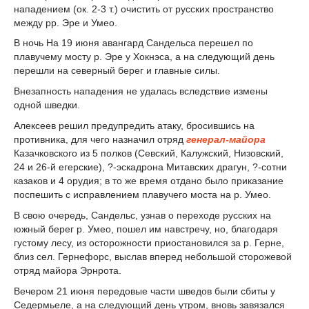
нападением (ок. 2-3 т.) очистить от русских пространство
между рр. Эре и Умео.
В ночь На 19 июня авангард Сандельса перешел по
плавучему мосту р. Эре у Хокнэса, а на следующий день
перешли на северный берег и главные силы.
Внезапность нападения не удалась вследствие измены
одной шведки.
Алексеев решил предупредить атаку, бросившись на
противника, для чего назначил отряд
генерал-майора
Казачковского из 5 полков (Севский, Калужский, Низовский,
24 и 26-й егерские), ?-эскадрона Митавских драгун, ?-сотни
казаков и 4 орудия; в то же время отдано было приказание
поспешить с исправлением плавучего моста на р. Умео.
В свою очередь, Сандельс, узнав о переходе русских на
южный берег р. Умео, пошел им навстречу, но, благодаря
густому лесу, из осторожности приостановился за р. Герне,
близ сел. Гернефорс, выслав вперед небольшой сторожевой
отряд майора Эрнрота.
Вечером 21 июня передовые части шведов были сбиты у
Седермьеле, а на следующий день утром, вновь завязался