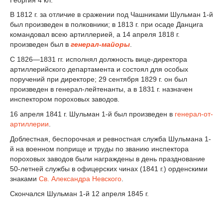
В 1812 г. за отличие в сражении под Чашниками Шульман 1-й
был произведен в полковники; в 1813 г. при осаде Данцига
командовал всею артиллерией, а 14 апреля 1818 г.
произведен был в
генерал-майоры
.
С 1826—1831 гг. исполнял должность вице-директора
артиллерийского департамента и состоял для особых
поручений при директоре; 29 сентября 1829 г. он был
произведен в генерал-лейтенанты, а в 1831 г. назначен
инспектором пороховых заводов.
16 апреля 1841 г. Шульман 1-й был произведен в
генерал-от-
артиллерии
.
Доблестная, беспорочная и ревностная служба Шульмана 1-
й на военном поприще и труды по званию инспектора
пороховых заводов были награждены в день празднование
50-летней службы в офицерских чинах (1841 г.) орденскими
знаками
Св. Александра Невского
.
Скончался Шульман 1-й 12 апреля 1845 г.