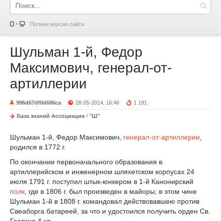
Полная версия сайта
Шульман 1-й, Федор
Максимович, генерал-от-
артиллерии
996d67df0d686ca
28-05-2014, 16:46
1 191
База знаний Ассоциации
/
"Ш"
Шульман 1-й, Федор Максимович,
генерал-от-артиллерии
,
родился в 1772 г.
По окончании первоначального образования в
артиллерийском и инженерном шляхетском корпусах 24
июля 1791 г. поступил штык-юнкером в 1-й Канонирский
полк
, где в 1806 г. был произведен в майоры; в этом чине
Шульман 1-й в 1808 г. командовал действовавшею против
Свеаборга батареей, за что и удостоился получить орден Св.
Георгия 4 кл.