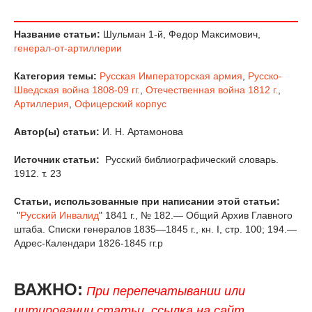
Название статьи:
Шульман 1-й, Федор Максимович,
генерал-от-артиллерии
Категория темы:
Русская Императорская армия
,
Русско-
Шведская война 1808-09 гг.
,
Отечественная война 1812 г.
,
Артиллерия
,
Офицерский корпус
Автор(ы) статьи:
И. Н. Артамонова
Источник статьи:
Русский библиографический словарь.
1912. т. 23
Статьи, использованные при написании этой статьи:
"
Русский Инвалид
" 1841 г., № 182.— Общий Архив Главного
штаба. Списки генералов 1835—1845 г., кн. I, стр. 100; 194.—
Адрес-Календари 1826-1845 гг.р
ВАЖНО:
При перепечатывании или
цитировании статьи, ссылка на сайт