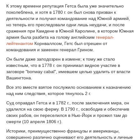
К этому времени репутация Гетса была уже значительно
поколеблена, и хотя в 1780 г. он был снова призван к
деятельности и получил командование над Южной армией,
но теперь его преследовали одни лишь неудачи, и после
сражения при Камдене в Южной Каролине, в котором Южная
армия была разбита на голову английским
генерал-
лейтенантом
Корнваллсом, Гетс был отрешен от
командования и заменен генерал Грином.
Он были даже заподозрен в измене; к тому же стало
известным, что в 1778 г. он принимал видное участие в
заговоре "bonway cabal", имевшем целью удалить от власти
Вашингтона.
Все это вместе взятое послужило основанием к назначению
над ним следствия, которое тянулось 2 г.
Суд оправдал Гетса и в 1782 г., после заключения мира, он
удалился на свою ферму. В 1790 г., освободив и обеспечив
своих рабов, он переселился в Нью-Йорк и прожил там до
смерти (10 апреля 1806 г.).
Историки, преимущественно французы и американцы,
совершенно различно оценивают его деятельность и личные