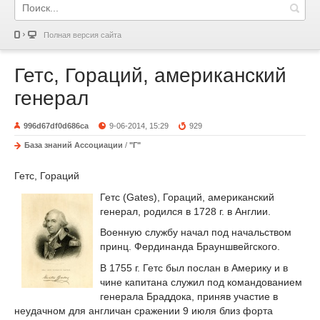
Полная версия сайта
Гетс, Гораций, американский
генерал
996d67df0d686ca
9-06-2014, 15:29
929
База знаний Ассоциации
/
"Г"
Гетс, Гораций
Гетс (Gates), Гораций, американский
генерал, родился в 1728 г. в Англии.
Военную службу начал под начальством
принц. Фердинанда Брауншвейгского.
В 1755 г. Гетс был послан в Америку и в
чине капитана служил под командованием
генерала Браддока, приняв участие в
неудачном для англичан сражении 9 июля близ форта