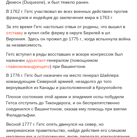
Дюкесн (Duquesne), и был тяжело ранен.
В 1762 г. Гетс участвовал во всех военных действиях против
французов и индейцев до заключения мира в 1763 г.
За это время Гетс настолько отвык от родины, что вышел в
отставку
и купил себе ферму в округе Берклей в шт.
Виргиния. Здесь он прожил до 1775 г., когда вспыхнула война
за независимость.
Гетс вступил в ряды восставших и вскоре конгрессом был
назначен
адъютант
-генералом (помощником
главнокомандующего
) при Вашингтоне.
В 1776 г. Гетс был назначен на место генерал Шайлера
командующим Северной армией, незадолго до того
вернувшейся из Канады и расположенной в Кроунпойнте.
Плохое состояние этой армии и эпидемия оспы побудили
Гетса отступить до Тикондерога, и он беспрепятственно
соединился с Вашингтоном, оказав ему помощь при взятии
Филадельфии.
Весной 1777 г. Гетс опять двинулся на север, но
американское правительство, найдя действия его слишком
медленными и осторожными, вновь передало командование