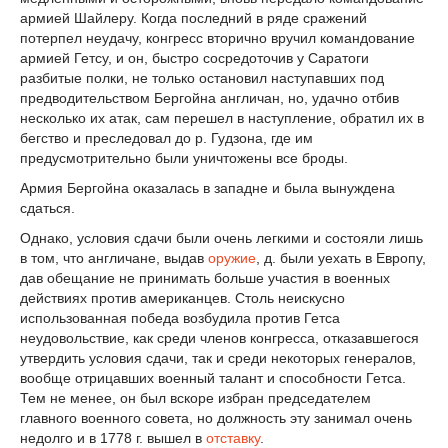
армией Шайлеру. Когда последний в ряде сражений
потерпел неудачу, конгресс вторично вручил командование
армией Гетсу, и он, быстро сосредоточив у Саратоги
разбитые полки, не только остановил наступавших под
предводительством Бергойна англичан, но, удачно отбив
несколько их атак, сам перешел в наступление, обратил их в
бегство и преследовал до р. Гудзона, где им
предусмотрительно были уничтожены все броды.
Армия Бергойна оказалась в западне и была вынуждена
сдаться.
Однако, условия сдачи были очень легкими и состояли лишь
в том, что англичане, выдав
оружие
, д. были уехать в Европу,
дав обещание не принимать больше участия в военных
действиях против американцев. Столь неискусно
использованная победа возбудила против Гетса
неудовольствие, как среди членов конгресса, отказавшегося
утвердить условия сдачи, так и среди некоторых генералов,
вообще отрицавших военный талант и способности Гетса.
Тем не менее, он был вскоре избран председателем
главного военного совета, но должность эту занимал очень
недолго и в 1778 г. вышел в
отставку
.