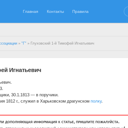
Главная
Контакты
Правила
ссоциации
»
"Г"
» Глуховский 1-й Тимофей Игнатьевич
фей Игнатьевич
ьевич.
3.
щики, 30.1.1813 — в поручики.
ия 1812 г., служил в Харьковском драгунском
полку
.
или дополняющая информация к статье, пришлите пожалуйста.