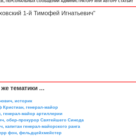
, персональных сообщений администратору или автору статьи!
ховский 1-й Тимофей Игнатьевич"
же тематики ...
ович, историк
ф Кристиан, генерал-майор
, генерал-майор артиллерии
ич, обер-прокурор Святейшего Синода
, капитан генерал-майорского ранга
ерр фон, фельдцейхмейстер