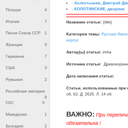
-
Ахлестышев, Дмитрий Дми
-
КОЛОТИНСКИЕ, дворяне
Польша
4
Италия
7
Название статьи:
{title}
Песни Союза ССР
1
Категория темы:
Русская Импе
корпус
Франция
9
Автор(ы) статьи:
imha
Германия
7
Источник статьи:
Древлехран
США
3
Дата написания статьи:
Румыния
2
Статьи, использованные при 
Российская империя
об, 62; Д. 2625. Л. 14 об.
8
СХС
0
ВАЖНО:
При перепеч
Македония
1
обязательна !
Болгария
2