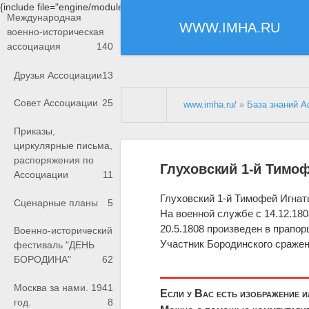
{include file="engine/modules/saperu/head.php"}
Международная
WWW.IMHA.RU
военно-историческая
ассоциация
140
Друзья Ассоциации
13
Совет Ассоциации
25
www.imha.ru/
»
База знаний А
Приказы,
циркулярные письма,
распоряжения по
Глуховский 1-й Тимо
Ассоциации
11
Глуховский 1-й Тимофей Игнат
Сценарные планы
5
На военной службе с 14.12.180
20.5.1808 произведен в прапор
Военно-исторический
Участник Бородинского сражен
фестиваль "ДЕНЬ
БОРОДИНА"
62
Москва за нами. 1941
Если у Вас есть изображение 
год.
8