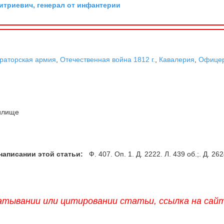
триевич, генерал от инфантерии
раторская армия
,
Отечественная война 1812 г.
,
Кавалерия
,
Офицер
илище
написании этой статьи:
Ф. 407. Оп. 1. Д. 2222. Л. 439 об.;. Д. 262
атывании или цитировании статьи, ссылка на сай