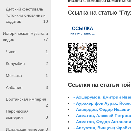
Можно с помощью комментариев
Детский фестиваль
Ссылка на статью "Глу
"Стойкий оловянный
содатик"
10
Историческая музыка и
видео
77
Чили
1
Колумбия
2
Мексика
1
Ссылки на статьи той 
Албания
3
-
Ахшарумов, Дмитрий Иван
Британская империя
-
Аурахер фон Аурах, Йозе
2
-
Ахвердов, Федор Исаевич
Персидская
-
Ахматов, Алексей Петров
империя
0
-
Ахматов, Федор Антонович
-
Августин, Винценц Фрайх
Испанская империя
3