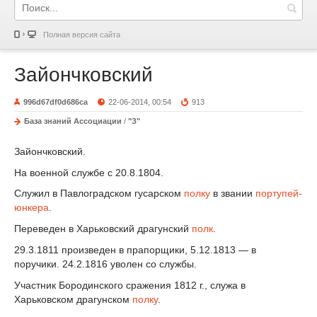
Полная версия сайта
Зайончковский
996d67df0d686ca
22-06-2014, 00:54
913
База знаний Ассоциации
/
"З"
Зайончковский.
На военной службе с 20.8.1804.
Служил в Павлоградском гусарском
полку
в звании
портупей-
юнкера
.
Переведен в Харьковский драгунский
полк
.
29.3.1811 произведен в прапорщики, 5.12.1813 — в
поручики. 24.2.1816 уволен со службы.
Участник Бородинского сражения 1812 г., служа в
Харьковском драгунском
полку
.