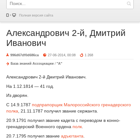
Полная версия сайта
Александрович 2-й, Дмитрий
Иванович
996d67df0d686ca
27-06-2014, 00:08
1 268
База знаний Ассоциации
/
"А"
Александрович 2-й Дмитрий Иванович.
На 1.12.1814 — 41 год.
Из дворян.
С 14.9.1787
подпрапорщик
Малороссийского гренадерского
полка
, 21.11.1787 получил звание сержанта.
20.9.1791 получил звание кадета с переводом в конно-
гренадерский Военного ордена
полк
.
20.7.1795 получил звание
адъютанта
.