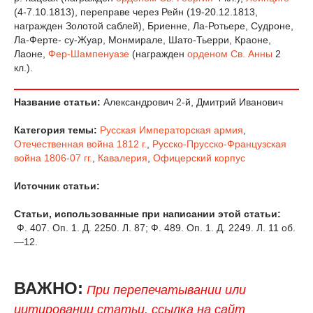
(4-7.10.1813), переправе через Рейн (19-20.12.1813,
награжден Золотой саблей), Бриенне, Ла-Ротьере, Судроне,
Ла-Ферте- су-Жуар, Монмирале, Шато-Тьерри, Краоне,
Лаоне,
Фер-Шампенуазе
(награжден
орденом Св. Анны
2
кл.).
Название статьи:
Александрович 2-й, Дмитрий Иванович
Категория темы:
Русская Императорская армия
,
Отечественная война 1812 г.
,
Русско-Прусско-Французская
война 1806-07 гг.
,
Кавалерия
,
Офицерский корпус
Источник статьи:
Статьи, использованные при написании этой статьи:
Ф. 407. Оп. 1. Д. 2250. Л. 87; Ф. 489. Оп. 1. Д. 2249. Л. 11 об.
—12.
ВАЖНО:
При перепечатывании или
цитировании статьи, ссылка на сайт