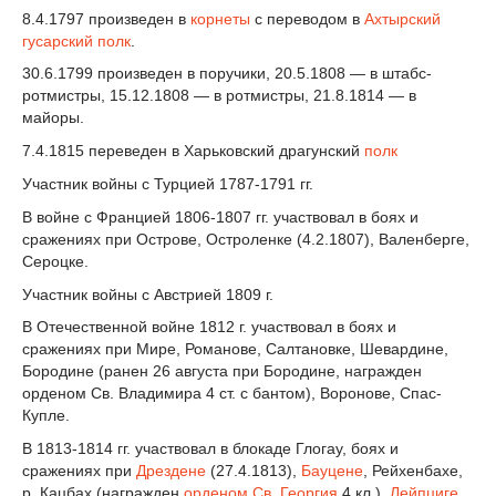
8.4.1797 произведен в
корнеты
с переводом в
Ахтырский
гусарский полк
.
30.6.1799 произведен в поручики, 20.5.1808 — в штабс-
ротмистры, 15.12.1808 — в ротмистры, 21.8.1814 — в
майоры.
7.4.1815 переведен в Харьковский драгунский
полк
Участник войны с Турцией 1787-1791 гг.
В войне с Францией 1806-1807 гг. участвовал в боях и
сражениях при Острове, Остроленке (4.2.1807), Валенберге,
Сероцке.
Участник войны с Австрией 1809 г.
В Отечественной войне 1812 г. участвовал в боях и
сражениях при Мире, Романове, Салтановке, Шевардине,
Бородине (ранен 26 августа при Бородине, награжден
орденом Св. Владимира 4 ст. с бантом), Воронове, Спас-
Купле.
В 1813-1814 гг. участвовал в блокаде Глогау, боях и
сражениях при
Дрездене
(27.4.1813),
Бауцене
, Рейхенбахе,
р. Кацбах (награжден
орденом Св. Георгия
4 кл.),
Лейпциге