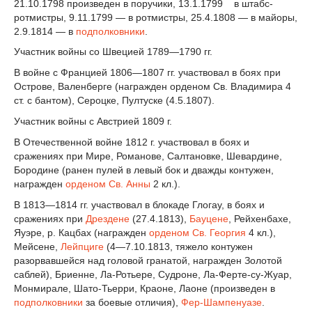
21.10.1798 произведен в поручики, 13.1.1799 в штабс-
ротмистры, 9.11.1799 — в ротмистры, 25.4.1808 — в майоры,
2.9.1814 — в
подполковники
.
Участник войны со Швецией 1789—1790 гг.
В войне с Францией 1806—1807 гг. участвовал в боях при
Острове, Валенберге (награжден орденом Св. Владимира 4
ст. с бантом), Сероцке, Пултуске (4.5.1807).
Участник войны с Австрией 1809 г.
В Отечественной войне 1812 г. участвовал в боях и
сражениях при Мире, Романове, Салтановке, Шевардине,
Бородине (ранен пулей в левый бок и дважды контужен,
награжден
орденом Св. Анны
2 кл.).
В 1813—1814 гг. участвовал в блокаде Глогау, в боях и
сражениях при
Дрездене
(27.4.1813),
Бауцене
, Рейхенбахе,
Яуэре, р. Кацбах (награжден
орденом Св. Георгия
4 кл.),
Мейсене,
Лейпциге
(4—7.10.1813, тяжело контужен
разорвавшейся над головой гранатой, награжден Золотой
саблей), Бриенне, Ла-Ротьере, Судроне, Ла-Ферте-су-Жуар,
Монмирале, Шато-Тьерри, Краоне, Лаоне (произведен в
подполковники
за боевые отличия),
Фер-Шампенуазе
.