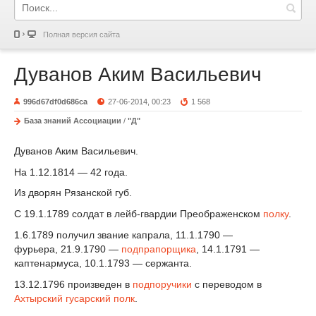
Полная версия сайта
Дуванов Аким Васильевич
996d67df0d686ca
27-06-2014, 00:23
1 568
База знаний Ассоциации
/
"Д"
Дуванов Аким Васильевич.
На 1.12.1814 — 42 года.
Из дворян Рязанской губ.
С 19.1.1789 солдат в лейб-гвардии Преображенском
полку
.
1.6.1789 получил звание капрала, 11.1.1790 —
фурьера, 21.9.1790 —
подпрапорщика
, 14.1.1791 —
каптенармуса, 10.1.1793 — сержанта.
13.12.1796 произведен в
подпоручики
с переводом в
Ахтырский гусарский полк
.