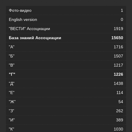
Фото-видео
1
English version
0
"ВЕСТИ" Ассоциации
1919
База знаний Ассоциации
15650
"А"
1716
"Б"
1507
"В"
1217
"Г"
1226
"Д"
1438
"Е"
114
"Ж"
54
"З"
262
"И"
389
"К"
1030