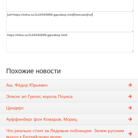
Похожие новости
Аш, Фёдор Юрьевич
Элисег ап Гуилог, король Поуиса
Цандерс
Ауффенберг фон Комаров, Мориц
Что реально стоит за Ледовым побоищем. Зачем русским
выход к Балтийскому морю