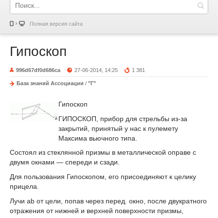
Полная версия сайта
Гипоскоп
996d67df0d686ca
27-06-2014, 14:25
1 381
База знаний Ассоциации
/
"Г"
Гипоскоп
ГИПОСКОП, прибор для стрельбы из-за
закрытий, принятый у нас к пулемету
Максима вьючного типа.
Состоял из стеклянной призмы в металлической оправе с
двумя окнами — спереди и сзади.
Для пользования Гипоскопом, его присоединяют к целику
прицела.
Лучи ab от цели, попав через перед. окно, после двукратного
отражения от нижней и верхней поверхности призмы,