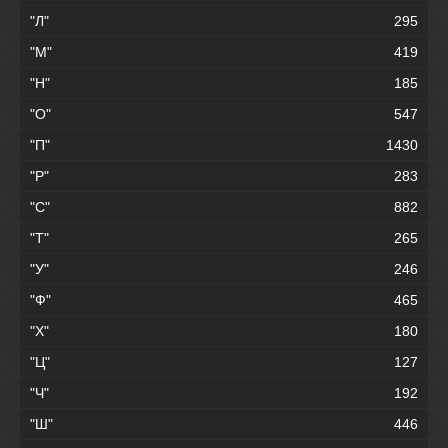
"Л"
295
"М"
419
"Н"
185
"О"
547
"П"
1430
"Р"
283
"С"
882
"Т"
265
"У"
246
"Ф"
465
"Х"
180
"Ц"
127
"Ч"
192
"Ш"
446