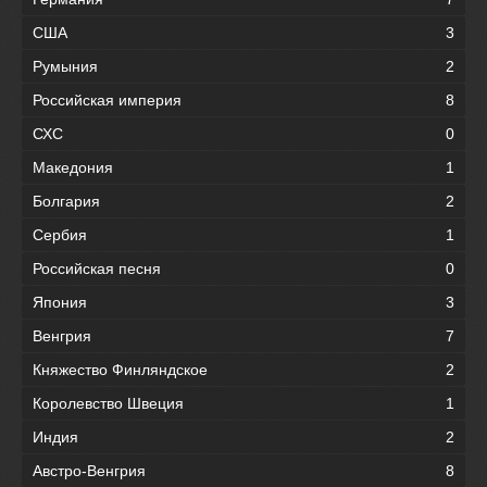
США
3
Румыния
2
Российская империя
8
СХС
0
Македония
1
Болгария
2
Сербия
1
Российская песня
0
Япония
3
Венгрия
7
Княжество Финляндское
2
Королевство Швеция
1
Индия
2
Австро-Венгрия
8