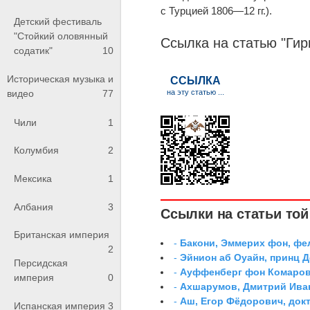
с Турцией 1806—12 гг.).
Детский фестиваль
"Стойкий оловянный
Ссылка на статью "Гир
содатик"
10
Историческая музыка и
видео
77
Чили
1
Колумбия
2
Мексика
1
Албания
3
Ссылки на статьи той 
Британская империя
-
Бакони, Эммерих фон, ф
2
-
Эйнион аб Оуайн, принц 
Персидская
-
Ауффенберг фон Комаров
империя
0
-
Ахшарумов, Дмитрий Иван
-
Аш, Егор Фёдорович, док
Испанская империя
3