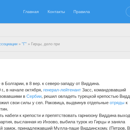
Главная
Контакты
Правила
ссоциации
»
"Г"
» Гирцы, дело при
в Болгарии, в 8 вер. к северо-западу от Виддина.
г., в начале октября,
генерал-лейтенант
Засс, командовавший
твовавшими в
Сербии
, решил овладеть турецкой крепостью Видд
ожил свои силы у сел. Раковица, выдвинув отдельные
отряды
к
тин.
ь набеги к крепости и препятствовать гарнизону Виддина выхо
артия, высланная из Инзово, выбила турок из Гирцы и заняла
й замок, принадлежавший Мулла-паше Виддинскому. (Петров, 