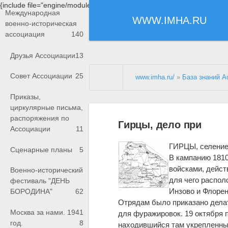
{include file="engine/modules/saperu/head.php"}
Международная
WWW.IMHA.RU
военно-историческая
ассоциация
140
Друзья Ассоциации
13
Совет Ассоциации
25
www.imha.ru/
»
База знаний А
Приказы,
циркулярные письма,
распоряжения по
Гирцы, дело при
Ассоциации
11
ГИРЦЫ, селение 
Сценарные планы
5
В кампанию 1810 
войсками, дейс
Военно-исторический
для чего распол
фестиваль "ДЕНЬ
Инзово и Флорен
БОРОДИНА"
62
Отрядам было приказано делат
Москва за нами. 1941
для фуражировок. 19 октября п
год.
8
находившийся там укрепленны