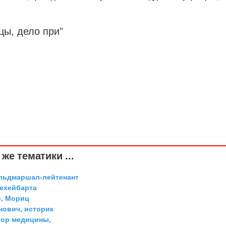
цы, дело при"
же тематики ...
ельдмаршал-лейтенант
Дехейбарта
, Мориц
ович, историк
тор медицины,