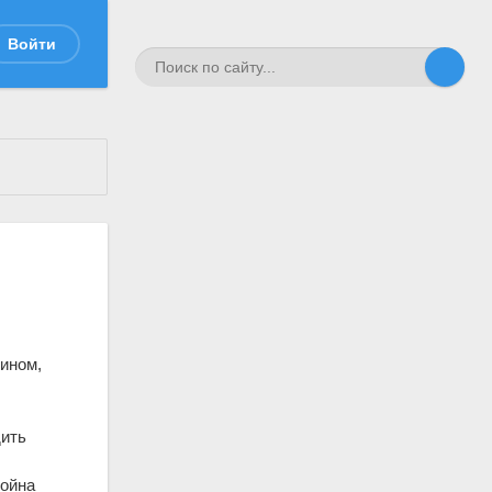
Войти
ином,
дить
Война