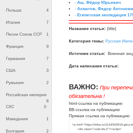
-
Аш, Фёдор Юрьевич
-
Ахматов, Федор Антонович
Польша
4
-
Египетская экспедиция 179
Италия
7
Название статьи:
{title}
Песни Союза ССР
1
Категория темы:
Русская Импе
Франция
9
Источник статьи:
Военная энци
Германия
7
Дата написания статьи:
США
3
Румыния
2
ВАЖНО:
При перепеч
Российская империя
обязательна !
8
html-ссылка на публикацию
СХС
0
BB-ссылка на публикацию
Прямая ссылка на публикацию
Македония
1
Болгария
2