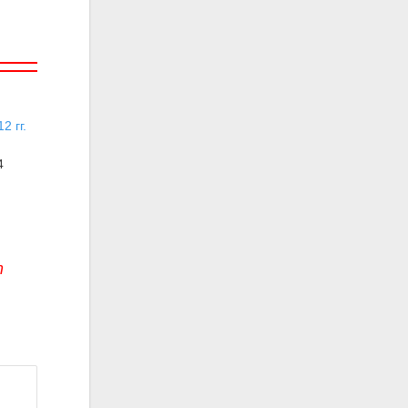
2 гг.
4
т