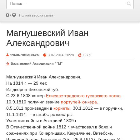
Полная версия сайта
Магнушевский Иван
Александрович
996d67df0d686ca
3-07-2014, 20:28
1 369
База знаний Ассоциации
/
"М"
Магнушевский Иван Александрович.
На 1814 г. — 29 лет.
Из дворян Виленской губ.
С 23.6.1808 юнкер
Елисаветградского гусарского полка
.
10.9.1810 получил звание
портупей-юнкера
.
8.5.1811 произведен в
корнеты
, 30.1.1812 — в поручики,
11.1.1814 — в штабс-ротмистры.
Участник войны с Австрией 1809 г.
В Отечественной войне 1812 г. участвовал в боях и
сражениях при Кочергишках, Какувячине, Витебске,
Валутиной горе, Бородине (25—26.8.1812), Красном (4—