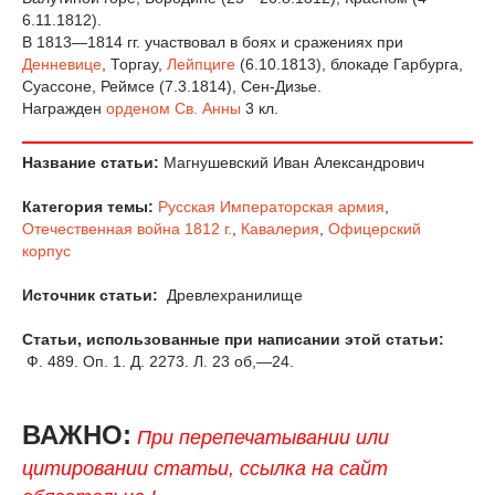
6.11.1812).
В 1813—1814 гг. участвовал в боях и сражениях при
Денневице
, Торгау,
Лейпциге
(6.10.1813), блокаде Гарбурга,
Суассоне, Реймсе (7.3.1814), Сен-Дизье.
Награжден
орденом Св. Анны
3 кл.
Название статьи:
Магнушевский Иван Александрович
Категория темы:
Русская Императорская армия
,
Отечественная война 1812 г.
,
Кавалерия
,
Офицерский
корпус
Источник статьи:
Древлехранилище
Статьи, использованные при написании этой статьи:
Ф. 489. Оп. 1. Д. 2273. Л. 23 об,—24.
ВАЖНО:
При перепечатывании или
цитировании статьи, ссылка на сайт