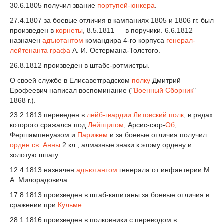
30.6.1805 получил звание
портупей-юнкера
.
27.4.1807 за боевые отличия в кампаниях 1805 и 1806 гг. был
произведен в
корнеты
, 8.5.1811 — в поручики. 6.6.1812
назначен
адъютантом
командира 4-го корпуса
генерал-
лейтенанта
графа
А. И. Остермана-Толстого.
26.8.1812 произведен в штабс-ротмистры.
О своей службе в Елисаветградском
полку
Дмитрий
Ерофеевич написал воспоминание ("
Военный Сборник
"
1868 г.).
23.2.1813 переведен в
лейб-гвардии Литовский полк
, в рядах
которого сражался под
Лейпцигом
, Арсис-сюр-
Об
,
Фершампенуазом и
Парижем
и за боевые отличия получил
орден св. Анны
2 кл., алмазные знаки к этому ордену и
золотую шпагу.
12.4.1813 назначен
адъютантом
генерала от инфантерии М.
А. Милорадовича.
17.8.1813 произведен в штаб-капитаны за боевые отличия в
сражении при
Кульме
.
28.1.1816 произведен в полковники с переводом в