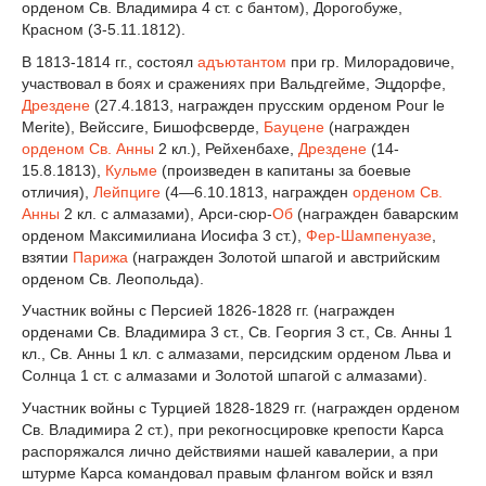
орденом Св. Владимира 4 ст. с бантом), Дорогобуже,
Красном (3-5.11.1812).
В 1813-1814 гг., состоял
адъютантом
при гр. Милорадовиче,
участвовал в боях и сражениях при Вальдгейме, Эцдорфе,
Дрездене
(27.4.1813, награжден прусским орденом Pour le
Merite), Вейссиге, Бишофсверде,
Бауцене
(награжден
орденом Св. Анны
2 кл.), Рейхенбахе,
Дрездене
(14-
15.8.1813),
Кульме
(произведен в капитаны за боевые
отличия),
Лейпциге
(4—6.10.1813, награжден
орденом Св.
Анны
2 кл. с алмазами), Арси-сюр-
Об
(награжден баварским
орденом Максимилиана Иосифа 3 ст.),
Фер-Шампенуазе
,
взятии
Парижа
(награжден Золотой шпагой и австрийским
орденом Св. Леопольда).
Участник войны с Персией 1826-1828 гг. (награжден
орденами Св. Владимира 3 ст., Св. Георгия 3 ст., Св. Анны 1
кл., Св. Анны 1 кл. с алмазами, персидским орденом Льва и
Солнца 1 ст. с алмазами и Золотой шпагой с алмазами).
Участник войны с Турцией 1828-1829 гг. (награжден орденом
Св. Владимира 2 ст.), при рекогносцировке крепости Карса
распоряжался лично действиями нашей кавалерии, а при
штурме Карса командовал правым флангом войск и взял