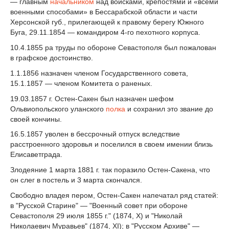
— главным
начальником
над войсками, крепостями и «всеми
военными способами» в Бессарабской области и части
Херсонской губ., прилегающей к правому берегу Южного
Буга, 29.11.1854 — командиром 4-го пехотного корпуса.
10.4.1855 pа труды по обороне Севастополя был пожалован
в графское достоинство.
1.1.1856 назначен членом Государственного совета,
15.1.1857 — членом Комитета о раненых.
19.03.1857 г. Остен-Сакен был назначен шефом
Ольвиопольского уланского
полка
и сохранил это звание до
своей кончины.
16.5.1857 уволен в бессрочный отпуск вследствие
расстроенного здоровья и поселился в своем имении близь
Елисаветграда.
Злодеяние 1 марта 1881 г. так поразило Остен-Сакена, что
он слег в постель и 3 марта скончался.
Свободно владея пером, Остен-Сакен напечатал ряд статей:
в "Русской Старине" — "Военный совет при обороне
Севастополя 29 июля 1855 г." (1874, X) и "Николай
Николаевич Муравьев" (1874, XI); в "Русском Архиве" —