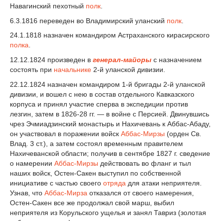
Навагинский пехотный
полк
.
6.3.1816 переведен во Владимирский уланский
полк
.
24.1.1818 назначен командиром Астраханского кирасирского
полка
.
12.12.1824 произведен в
генерал-майоры
с назначением
состоять при
начальнике
2-й уланской дивизии.
22.12.1824 назначен командиром 1-й бригады 2-й уланской
дивизии, и вошел с нею в состав отдельного Кавказского
корпуса и принял участие сперва в экспедиции против
лезгин, затем в 1826-28 гг. — в войне с Персией. Двинувшись
чрез Эчмиадзинский монастырь и Нахичевань к Аббас-Абаду,
он участвовал в поражении войск
Аббас-Мирзы
(орден Св.
Влад. 3 ст.), а затем состоял временным правителем
Нахичеванской области; получив в сентябре 1827 г. сведение
о намерении
Аббас-Мирзы
действовать во фланг и тыл
наших войск, Остен-Сакен выступил по собственной
инициативе с частью своего
отряда
для атаки неприятеля.
Узнав, что
Аббас-Мирза
отказался от своего намерения,
Остен-Сакен все же продолжал свой марш, выбил
неприятеля из Корульского ущелья и занял Тавриз (золотая