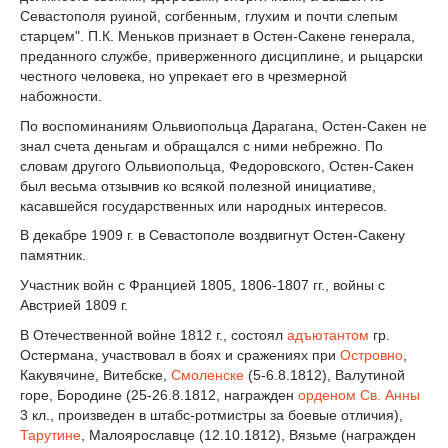
Севастополя руиной, согбенным, глухим и почти слепым
старцем". П.К. Меньков признает в Остен-Сакене генерала,
преданного службе, приверженного дисциплине, и рыцарски
честного человека, но упрекает его в чрезмерной
набожности.
По воспоминаниям Ольвиопольца Дарагана, Остен-Сакен не
знал счета деньгам и обращался с ними небрежно. По
словам другого Ольвиопольца, Федоровского, Остен-Сакен
был весьма отзывчив ко всякой полезной инициативе,
касавшейся государственных или народных интересов.
В декабре 1909 г. в Севастополе воздвигнут Остен-Сакену
памятник.
Участник войн с Францией 1805, 1806-1807 гг., войны с
Австрией 1809 г.
В Отечественной войне 1812 г., состоял
адъютантом
гр.
Остермана, участвовал в боях и сражениях при
Островно
,
Какувячине, Витебске,
Смоленске
(5-6.8.1812), Валутиной
горе, Бородине (25-26.8.1812, награжден
орденом Св. Анны
3 кл., произведен в штабс-ротмистры за боевые отличия),
Тарутине
, Малоярославце (12.10.1812), Вязьме (награжден