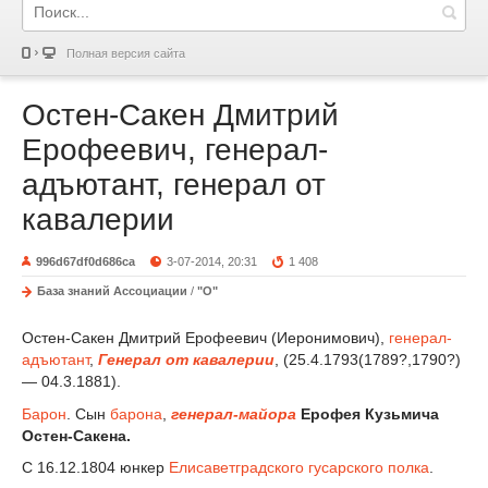
Полная версия сайта
Остен-Сакен Дмитрий
Ерофеевич, генерал-
адъютант, генерал от
кавалерии
996d67df0d686ca
3-07-2014, 20:31
1 408
База знаний Ассоциации
/
"О"
Остен-Сакен Дмитрий Ерофеевич (Иеронимович),
генерал-
адъютант
,
Генерал от кавалерии
, (25.4.1793(1789?,1790?)
— 04.3.1881).
Барон
. Сын
барона
,
генерал-майора
Ерофея Кузьмича
Остен-Сакена.
С 16.12.1804 юнкер
Елисаветградского гусарского полка
.