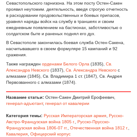
Севастопольского гарнизона. На этом посту Остен-Сакен
проявил неутомим. деятельность, введя строгую отчетность
в расходовании продовольственных и боевых припасов,
уравнял наряды войск на службу в траншеях и своим
ежедневным появлением на бастионах, заботливостью о
солдатском быте и раненых поднял его дух.
В Севастополе закончилась боевая служба Остен-Сакена,
насчитывавшего в своем формуляре 15 кампаний и 92
сражения.
Также награжден
орденами Белого Орла
(1835),
Св.
Александра Невского
(1837),
Св. Александра Невского
с
алмазами (1845), Св. Владимира 1 ст. (1847), Св. Андрея
Первозванного с алмазами (1874).
Название статьи:
Остен-Сакен Дмитрий Ерофеевич,
генерал-адъютант
,
генерал от кавалерии
Категория темы:
Русская Императорская армия
,
Русско-
Австро-Французская война 1805 г.
,
Русско-Прусско-
Французская война 1806-07 гг.
,
Отечественная война 1812 г.
,
Кавалерия
,
Офицерский корпус