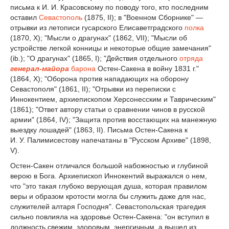
письма к И. И. Красовскому по поводу того, кто последним
оставил
Севастополь
(1875, II); в "Военном Сборнике" —
отрывки из летописи гусарского Елисаветградского
полка
(1870, X); "Мысли о драгунах" (1862, VII); "Мысли об
устройстве легкой конницы и некоторые общие замечания"
(ib.); "О драгунах" (1865, I); "Действия отдельного
отряда
генерал-майора
барона
Остен-Сакена в войну 1831 г."
(1864, X); "Оборона против нападающих на оборону
Севастополя" (1861, II); "Отрывки из переписки с
Иннокентием, архиепископом Херсонесским и Таврическим"
(1861); "Ответ автору статьи о сравнении чинов в русской
армии" (1864, IV); "Защита против восстающих на манежную
выездку лошадей" (1863, II). Письма Остен-Сакена к
И. У. Палимисестову напечатаны в "Русском Архиве" (1898,
V).
Остен-Сакен отличался большой набожностью и глубиной
верою в Бога. Архиепископ Иннокентий выражался о нем,
что "это такая глубоко верующая душа, которая правилом
веры и образом кротости могла бы служить даже для нас,
служителей алтаря Господня". Севастопольская трагедия
сильно повлияла на здоровье Остен-Сакена: "он вступил в
должность свежим, здоровым, энергичным, а вышел из