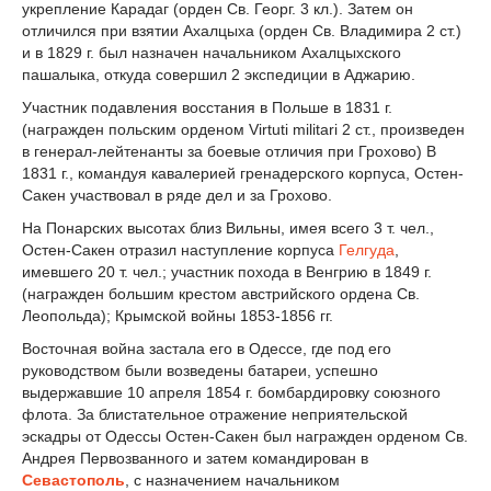
укрепление Карадаг (орден Св. Георг. 3 кл.). Затем он
отличился при взятии Ахалцыха (орден Св. Владимира 2 ст.)
и в 1829 г. был назначен начальником Ахалцыхского
пашалыка, откуда совершил 2 экспедиции в Аджарию.
Участник подавления восстания в Польше в 1831 г.
(награжден польским орденом Virtuti militari 2 ст., произведен
в генерал-лейтенанты за боевые отличия при Грохово) В
1831 г., командуя кавалерией гренадерского корпуса, Остен-
Сакен участвовал в ряде дел и за Грохово.
На Понарских высотах близ Вильны, имея всего 3 т. чел.,
Остен-Сакен отразил наступление корпуса
Гелгуда
,
имевшего 20 т. чел.; участник похода в Венгрию в 1849 г.
(награжден большим крестом австрийского ордена Св.
Леопольда); Крымской войны 1853-1856 гг.
Восточная война застала его в Одессе, где под его
руководством были возведены батареи, успешно
выдержавшие 10 апреля 1854 г. бомбардировку союзного
флота. За блистательное отражение неприятельской
эскадры от Одессы Остен-Сакен был награжден орденом Св.
Андрея Первозванного и затем командирован в
Севастополь
, с назначением начальником